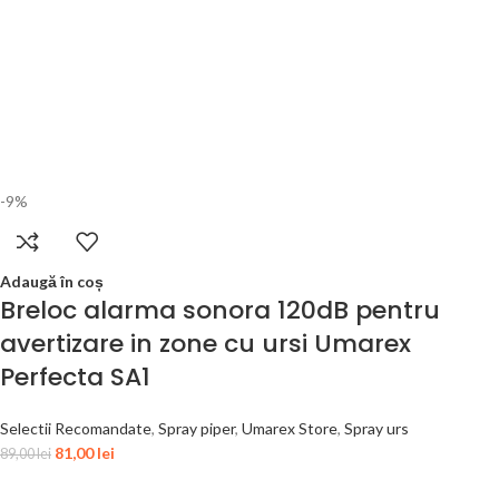
-9%
Adaugă în coș
Breloc alarma sonora 120dB pentru
avertizare in zone cu ursi Umarex
Perfecta SA1
Selectii Recomandate
,
Spray piper
,
Umarex Store
,
Spray urs
81,00
lei
89,00
lei