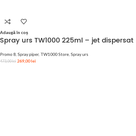
Adaugă în coș
Spray urs TW1000 225ml – jet dispersat
Promo 8
,
Spray piper
,
TW1000 Store
,
Spray urs
269,00
lei
473,00
lei