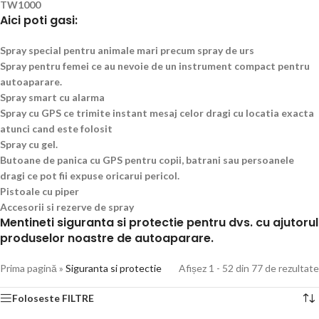
TW1000
Aici poti gasi:
Spray special pentru animale mari precum spray de urs
Spray pentru femei ce au nevoie de un instrument compact pentru
autoaparare.
Spray smart cu alarma
Spray cu GPS ce trimite instant mesaj celor dragi cu locatia exacta
atunci cand este folosit
Spray cu gel.
Butoane de panica cu GPS pentru copii, batrani sau persoanele
dragi ce pot fii expuse oricarui pericol.
Pistoale cu piper
Accesorii si rezerve de spray
Mentineti siguranta si protectie pentru dvs. cu ajutorul
produselor noastre de autoaparare.
Prima pagină
»
Siguranta si protectie
Afișez 1 - 52 din 77 de rezultate
Foloseste FILTRE