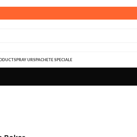
ust,
magazinul KPRO este inchis. Comenziile plasate pana in
multumim pentru intelegere!
RODUCT
SPRAY URS
PACHETE SPECIALE