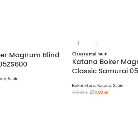
ker Magnum Blind
Citește mai mult
Katana Boker Ma
05ZS600
Classic Samurai 0
ane
,
Sabie
Boker Store
,
Katane
,
Sabie
279,00
lei
348,00
lei