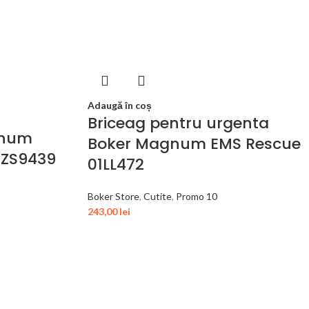
Adaugă în coș
Briceag pentru urgenta
gnum
Boker Magnum EMS Rescue
5ZS9439
01LL472
Boker Store
,
Cutite
,
Promo 10
243,00
lei