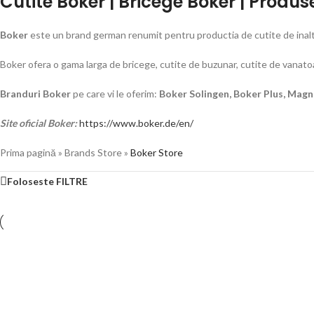
Cutite Boker | Bricege Boker | Produs
Boker
este un brand german renumit pentru productia de cutite de inalta 
Boker ofera o gama larga de bricege, cutite de buzunar, cutite de vanatoar
Branduri Boker
pe care vi le oferim:
Boker Solingen, Boker Plus, Mag
Site oficial Boker:
https://www.boker.de/en/
Prima pagină
»
Brands Store
»
Boker Store
Foloseste FILTRE