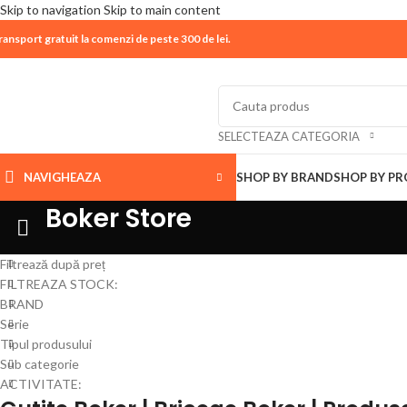
Skip to navigation
Skip to main content
ransport gratuit la comenzi de peste 300 de lei.
| 📦 Program livrari
|
In perioada
11 August - 18 Aug
SELECTEAZA CATEGORIA
NAVIGHEAZA
SHOP BY BRAND
SHOP BY P
Boker Store
Filtrează după preț
FILTREAZA STOCK:
BRAND
Serie
Tipul produsului
Sub categorie
ACTIVITATE: