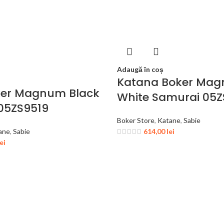
Adaugă în coș
Katana Boker Ma
ker Magnum Black
White Samurai 05
05ZS9519
Boker Store
,
Katane
,
Sabie
ane
,
Sabie
614,00
lei
lei