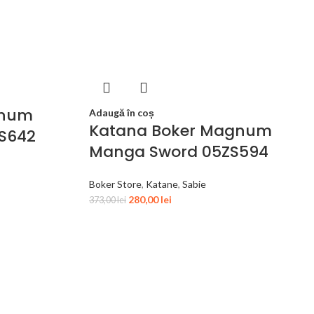
gnum
Adaugă în coș
Katana Boker Magnum
ZS642
Manga Sword 05ZS594
Boker Store
,
Katane
,
Sabie
280,00
lei
373,00
lei