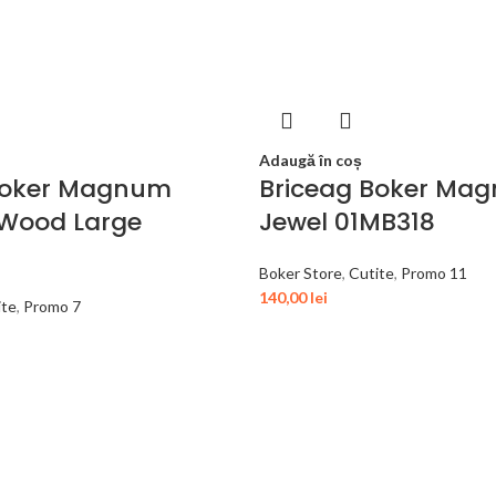
Adaugă în coș
Boker Magnum
Briceag Boker Ma
 Wood Large
Jewel 01MB318
Boker Store
,
Cutite
,
Promo 11
140,00
lei
ite
,
Promo 7