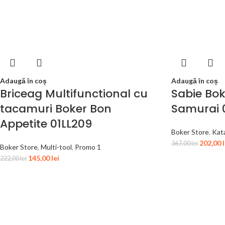
Adaugă în coș
Adaugă în coș
Briceag Multifunctional cu
Sabie Bo
tacamuri Boker Bon
Samurai 
Appetite 01LL209
Boker Store
,
Kat
202,00
367,00
lei
Boker Store
,
Multi-tool
,
Promo 1
145,00
lei
222,00
lei