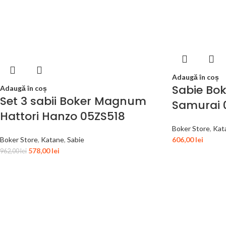
Adaugă în coș
Sabie Bo
Adaugă în coș
Set 3 sabii Boker Magnum
Samurai 
Hattori Hanzo 05ZS518
Boker Store
,
Kat
Boker Store
,
Katane
,
Sabie
606,00
lei
578,00
lei
962,00
lei