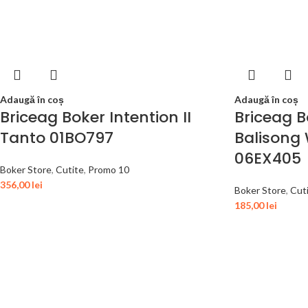
Adaugă în coș
Adaugă în coș
Briceag Boker Intention II
Briceag 
Tanto 01BO797
Balisong
06EX405
Boker Store
,
Cutite
,
Promo 10
356,00
lei
Boker Store
,
Cut
185,00
lei