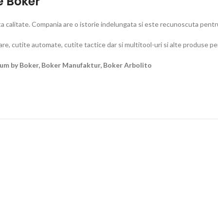
e Boker
calitate. Compania are o istorie indelungata si este recunoscuta pentru 
e, cutite automate, cutite tactice dar si multitool-uri si alte produse pe
num by Boker, Boker Manufaktur, Boker Arbolito