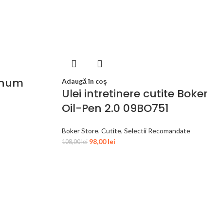
gnum
Adaugă în coș
Ulei intretinere cutite Boker
Oil-Pen 2.0 09BO751
Boker Store
,
Cutite
,
Selectii Recomandate
98,00
lei
108,00
lei