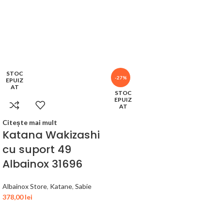
STOC
-27%
EPUIZ
AT
STOC
EPUIZ
AT
Citește mai mult
Katana Wakizashi
cu suport 49
Albainox 31696
Albainox Store
,
Katane
,
Sabie
378,00
lei