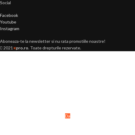
Social
Facebook
Youtube
Instagram
Aboneaza-te la newsletter si nu rata promotiile noastre!
2021
pro.ro
. Toate drepturile rezervate.
K
Ai peste 18 ani?
Acest site este destinat
persoanelor majore (+18 ani).
Da
Nu