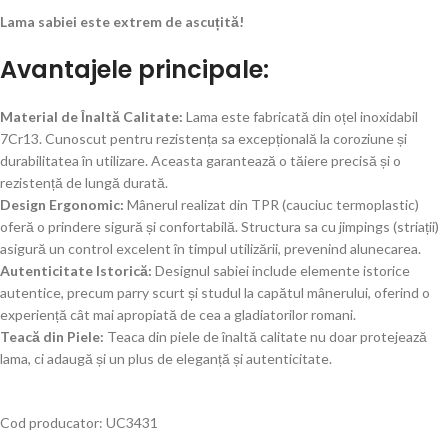
Lama sabiei este extrem de ascuțită!
Avantajele principale:
Material de Înaltă Calitate:
Lama este fabricată din oțel inoxidabil
7Cr13. Cunoscut pentru rezistența sa excepțională la coroziune și
durabilitatea în utilizare. Aceasta garantează o tăiere precisă și o
rezistență de lungă durată.
Design Ergonomic:
Mânerul realizat din TPR (cauciuc termoplastic)
oferă o prindere sigură și confortabilă. Structura sa cu jimpings (striații)
asigură un control excelent în timpul utilizării, prevenind alunecarea.
Autenticitate Istorică:
Designul sabiei include elemente istorice
autentice, precum parry scurt și studul la capătul mânerului, oferind o
experiență cât mai apropiată de cea a gladiatorilor romani.
Teacă din Piele:
Teaca din piele de înaltă calitate nu doar protejează
lama, ci adaugă și un plus de eleganță și autenticitate.
Cod producator: UC3431