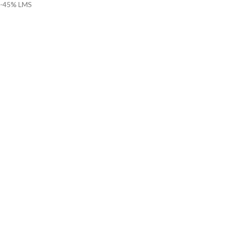
-45%
L
M
S