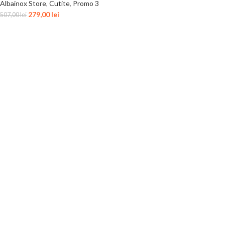
Albainox Store
,
Cutite
,
Promo 3
279,00
lei
507,00
lei