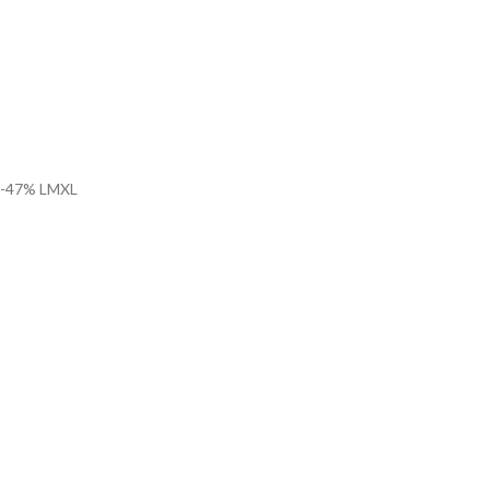
-47%
L
M
XL