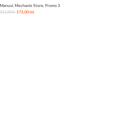
Manusi
,
Mechanix Store
,
Promo 3
172,00
lei
311,00
lei