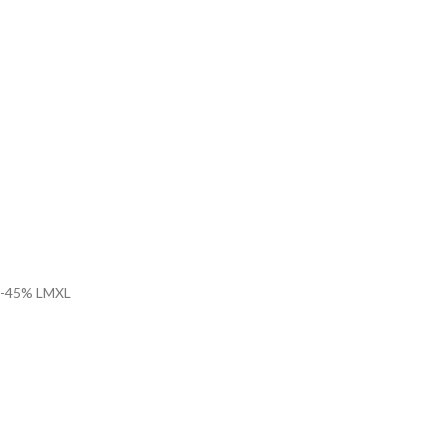
-45%
L
M
XL