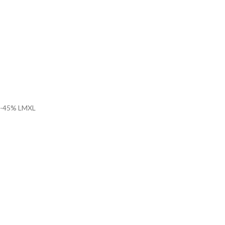
-45%
L
M
XL