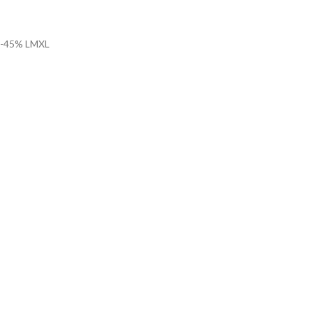
-45%
L
M
XL