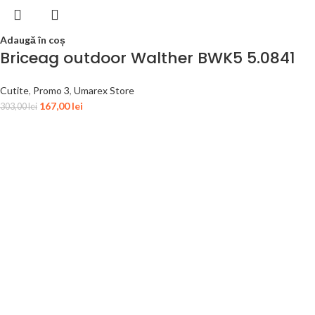
Adaugă în coș
Briceag outdoor Walther BWK5 5.0841
Cutite
,
Promo 3
,
Umarex Store
167,00
lei
303,00
lei