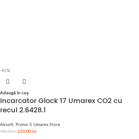
-45%
Adaugă în coș
Incarcator Glock 17 Umarex CO2 cu
recul 2.6428.1
Airsoft
,
Promo 3
,
Umarex Store
220,00
lei
400,00
lei