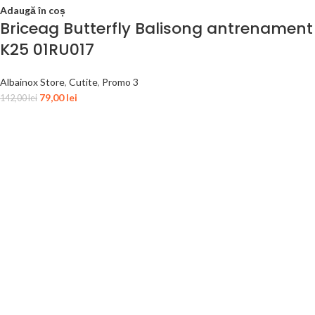
Adaugă în coș
Briceag Butterfly Balisong antrenament
K25 01RU017
Albainox Store
,
Cutite
,
Promo 3
79,00
lei
142,00
lei