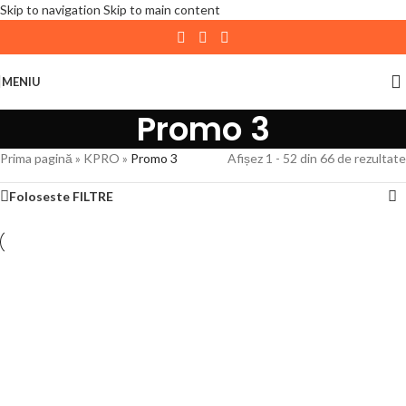
Skip to navigation
Skip to main content
| 📦 Program livrari
|
In perioada
11 August - 18
August,
magazinul KPRO este inchis. Comenziile
MENIU
plasate pana in data de 10 August, la ora 15:00, vor fi
Promo 3
expediate. Va multumim pentru intelegere!
Prima pagină
»
KPRO
»
Promo 3
Afișez 1 - 52 din 66 de rezultate
Foloseste FILTRE