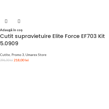
Adaugă în coș
Cutit supravietuire Elite Force EF703 Kit
5.0909
Cutite
,
Promo 3
,
Umarex Store
218,00
lei
396,00
lei