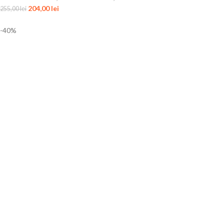
204,00
lei
255,00
lei
-40%