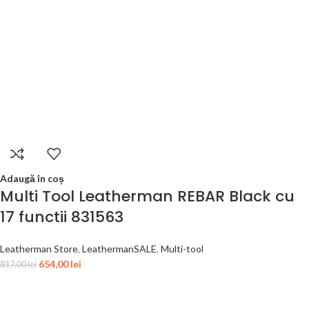
Adaugă în coș
Multi Tool Leatherman REBAR Black cu
17 functii 831563
Leatherman Store
,
LeathermanSALE
,
Multi-tool
654,00
lei
817,00
lei