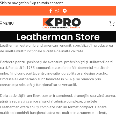
Skip to navigation
Skip to main content
| 📦 Program livrari
|
In perioada
11 August - 18
August,
magazinul KPRO este inchis. Comenziile
MENIU
plasate pana in data de 10 August, la ora 15:00, vor fi
Leatherman Store
expediate. Va multumim pentru intelegere!
Leatherman este un brand american renumit, specializat în producerea
de unelte multifuncționale și cuțite de înaltă calitate.
Perfecte pentru pasionații de aventură, profesioniști și utilizatorii de zi
cu zi. Fondată în 1983, compania este pionieră în domeniul multitool-
urilor, fiind cunoscută pentru inovație, durabilitate și design practic.
Produsele Leatherman sunt fabricate în SUA și se remarcă prin
construcția robustă și funcționalitatea versatilă.
De la activități în aer liber, cum ar fi campingul, drumețiile sau vânătoarea,
până la reparații casnice și sarcini tehnice complexe, uneltele
Leatherman oferă soluții complete într-un format compact. Fiecare
multitool combină funcționalitatea mai multor instrumente – clești,