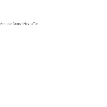
Antique Bronze
Negru
Tan