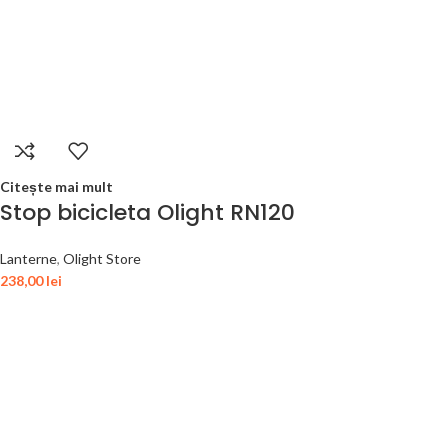
Citește mai mult
Stop bicicleta Olight RN120
Lanterne
,
Olight Store
238,00
lei