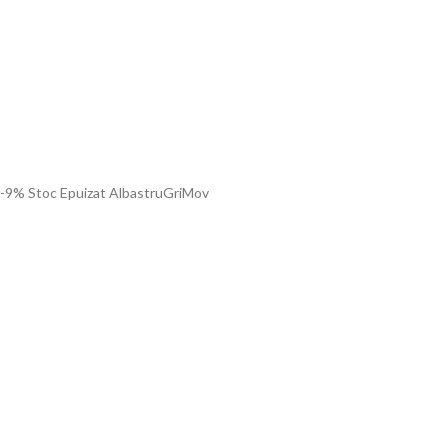
-9%
Stoc Epuizat
Albastru
Gri
Mov