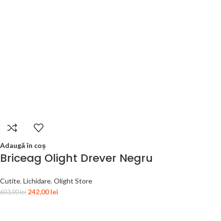
Adaugă în coș
Briceag Olight Drever Negru
Cutite
,
Lichidare
,
Olight Store
242,00
lei
603,00
lei