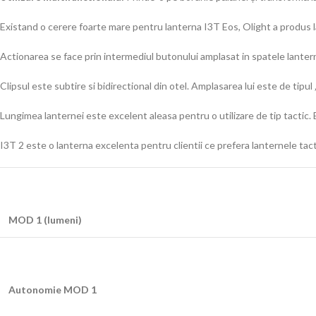
Existand o cerere foarte mare pentru lanterna I3T Eos, Olight a produs la
Actionarea se face prin intermediul butonului amplasat in spatele lantern
Clipsul este subtire si bidirectional din otel. Amplasarea lui este de tipu
Lungimea lanternei este excelent aleasa pentru o utilizare de tip tactic
I3T 2 este o lanterna excelenta pentru clientii ce prefera lanternele tact
MOD 1 (lumeni)
Autonomie MOD 1