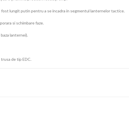
fost lungit putin pentru a se incadra in segmentul lanternelor tactice.
porara si schimbare faze.
 baza lanternei).
e trusa de tip EDC.