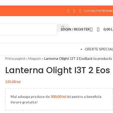
CONTACT
INTREBARI
 data de 10 August, la ora 15:00, vor fi expediate. Va
LOGIN / REGISTER
0,00
L
OFERTE SPECIA
Prima pagină
»
Magazin
»
Lanterna Olight I3T 2 Eos
Back to products
Lanterna Olight I3T 2 Eos
125,00
lei
Mai adauga produse de
300,00
lei
lei pentru a beneficia
livrare gratuita!