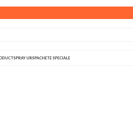
ust,
magazinul KPRO este inchis. Comenziile plasate pana in
multumim pentru intelegere!
RODUCT
SPRAY URS
PACHETE SPECIALE