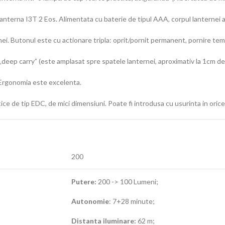
nterna I3T 2 Eos. Alimentata cu baterie de tipul AAA, corpul lanternei a 
ei. Butonul este cu actionare tripla: oprit/pornit permanent, pornire tem
l „deep carry” (este amplasat spre spatele lanternei, aproximativ la 1cm de
. Ergonomia este excelenta.
ice de tip EDC, de mici dimensiuni. Poate fi introdusa cu usurinta in oric
200
Putere:
200 -> 100 Lumeni;
Autonomie
: 7+28 minute;
Distanta iluminare:
62 m;