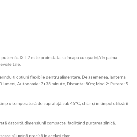
 puternic. I3T 2 este proiectata sa incapa cu ușurință în palma
evoile tale.
rindu-ți opțiuni flexibile pentru alimentare. De asemenea, lanterna
-150 lumeni, Autonomie: 7+38 minute, Distanta: 80m; Mod 2: Putere: 5
imp o temperatură de suprafață sub 45°C, chiar și în timpul utilizării
tă datorită dimensiunii compacte, facilitând purtarea zilnică.
șcare și lumină precisă în același timp.