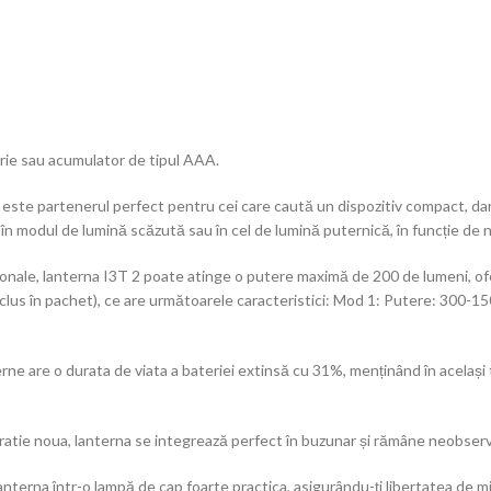
rie sau acumulator de tipul AAA.
 este partenerul perfect pentru cei care caută un dispozitiv compact, dar
n modul de lumină scăzută sau în cel de lumină puternică, în funcție de n
ionale, lanterna I3T 2 poate atinge o putere maximă de 200 de lumeni, ofe
inclus în pachet), ce are următoarele caracteristici: Mod 1: Putere: 300
ne are o durata de viata a bateriei extinsă cu 31%, menținând în același t
atie noua, lanterna se integrează perfect în buzunar și rămâne neobserva
anterna într-o lampă de cap foarte practica, asigurându-ți libertatea de mi