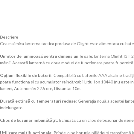
Descriere
Cea mai mica lanterna tactica produsa de Olight este alimentata cu bate
Uimitor de luminoasă pentru dimensiunile sale:
lanterna Olight I3T 2
mâinii. Această lanternă cu doua moduri de functionare poate fi pornită î
Opțiuni flexibile de baterii:
Compatibilă cu bateriile AAA alcaline tradiț
poate functiona si cu acumulator reîncărcabil Litiu-Ion 10440 (nu este 
lumeni, Autonomie: 22.5 ore, Distanta: 10m.
Durată extinsă cu temperaturi reduse:
Generația nouă a acestei lanter
îndelungate.
Clips de buzunar imbunătățit:
Echipată cu un clips de buzunar de gener
Utilizare multifunctionala:
Prinde-o pe borurile pălăriei și transformă l