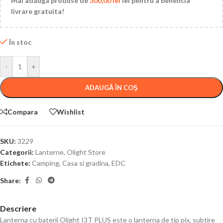
Mai adauga produse de
300,00
lei
lei pentru a beneficia
livrare gratuita!
În stoc
-
+
ADAUGĂ ÎN COȘ
Compara
Wishlist
SKU:
3229
Categorii:
Lanterne
,
Olight Store
Etichete:
Camping
,
Casa si gradina
,
EDC
Share:
Descriere
Lanterna cu baterii Olight I3T PLUS este o lanterna de tip pix, subtire