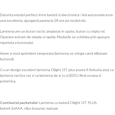
Datorita mizului perfect intre baterii si electronica / led autonomia este
una excelenta, ajungand panma la 28 ore pe modul mic.
Lanterna are un buton tactic amplasat in spate, buton cu triplu rol.
Operare extrem de simpla si rapida. Modurile se schimba prin apasare
repetata a butonului.
Avem si mod aprindere temporara (lanterna se stinge cand eliberam
butonul).
Cu un design excelent lanterna Olight I3T plus poate fi fiolosita atat ca
lanterna tactica cat si ca lanterna de zi cu zi (EDC) fiind usoara si
puternica.
Continutul pachetului:
Lanterna cu baterii Olight I3T PLUS,
baterii 2xAAA, clips buzunar, manual.