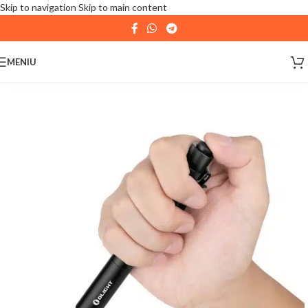
Skip to navigation
Skip to main content
| 📦 Program livrari
|
In perioada
11 August - 18
August,
magazinul KPRO este inchis. Comenziile
MENIU
plasate pana in data de 10 August, la ora 15:00, vor fi
expediate. Va multumim pentru intelegere!