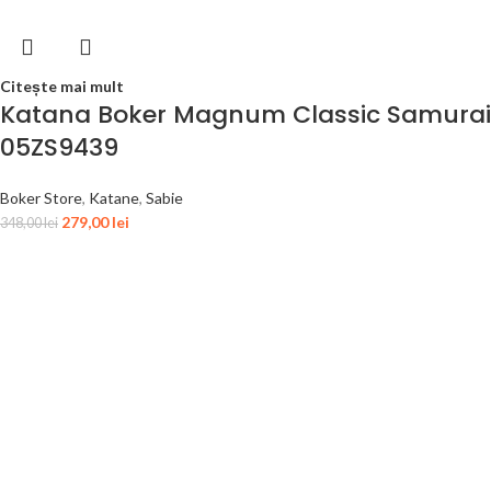
Citește mai mult
Katana Boker Magnum Classic Samurai
05ZS9439
Boker Store
,
Katane
,
Sabie
279,00
lei
348,00
lei