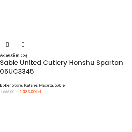
Adaugă în coș
Sabie United Cutlery Honshu Spartan
05UC3345
Boker Store
,
Katane
,
Maceta
,
Sabie
1.333,00
lei
1.666,00
lei