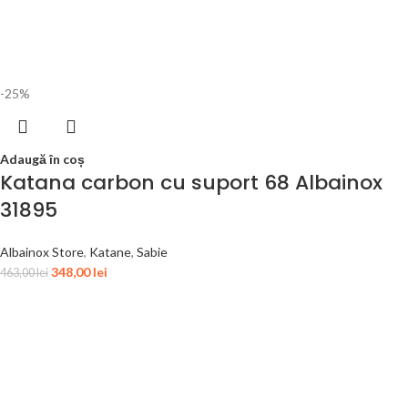
-25%
Adaugă în coș
Katana carbon cu suport 68 Albainox
31895
Albainox Store
,
Katane
,
Sabie
348,00
lei
463,00
lei