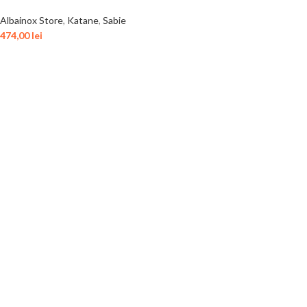
Albainox Store
,
Katane
,
Sabie
474,00
lei