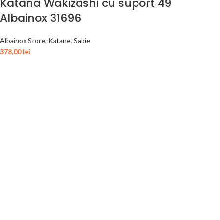
Katana Wakizashi cu suport 49
Albainox 31696
Albainox Store
,
Katane
,
Sabie
378,00
lei