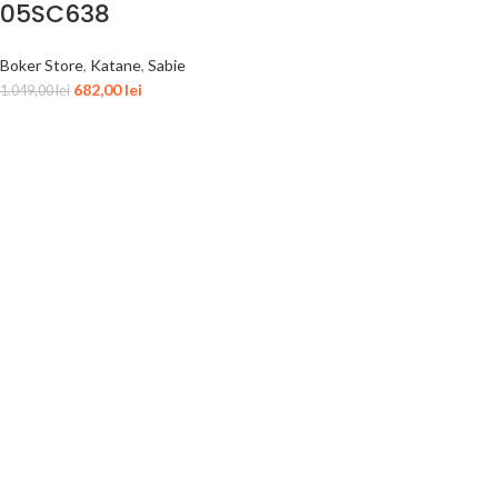
05SC638
Boker Store
,
Katane
,
Sabie
682,00
lei
1.049,00
lei