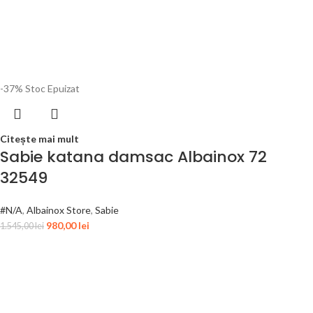
-37%
Stoc Epuizat
Citește mai mult
Sabie katana damsac Albainox 72
32549
#N/A
,
Albainox Store
,
Sabie
980,00
lei
1.545,00
lei