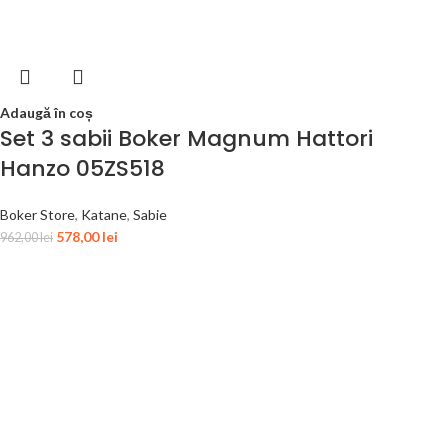
Adaugă în coș
Set 3 sabii Boker Magnum Hattori
Hanzo 05ZS518
Boker Store
,
Katane
,
Sabie
578,00
lei
962,00
lei