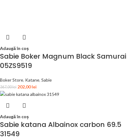
Adaugă în coș
Sabie Boker Magnum Black Samurai
05ZS9519
Boker Store
,
Katane
,
Sabie
202,00
lei
367,00
lei
Adaugă în coș
Sabie katana Albainox carbon 69.5
31549