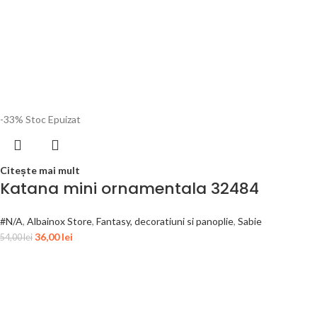
-33%
Stoc Epuizat
Citește mai mult
Katana mini ornamentala 32484
#N/A
,
Albainox Store
,
Fantasy, decoratiuni si panoplie
,
Sabie
36,00
lei
54,00
lei