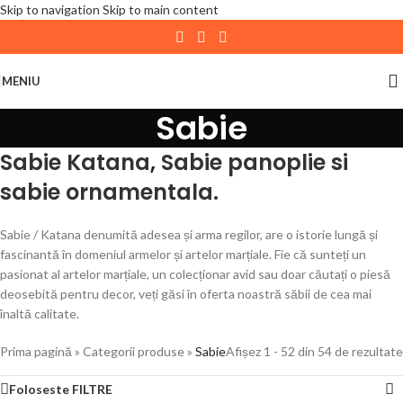
Skip to navigation
Skip to main content
| 📦 Program livrari
|
In perioada
11 August - 18
August,
magazinul KPRO este inchis. Comenziile
MENIU
plasate pana in data de 10 August, la ora 15:00, vor fi
Sabie
expediate. Va multumim pentru intelegere!
Sabie Katana
,
Sabie panoplie si
sabie ornamentala.
Sabie / Katana denumită adesea și arma regilor, are o istorie lungă și
fascinantă în domeniul armelor și artelor marțiale. Fie că sunteți un
pasionat al artelor marțiale, un colecționar avid sau doar căutați o piesă
deosebită pentru decor, veți găsi în oferta noastră săbii de cea mai
înaltă calitate.
Prima pagină
»
Categorii produse
»
Sabie
Afișez 1 - 52 din 54 de rezultate
Foloseste FILTRE