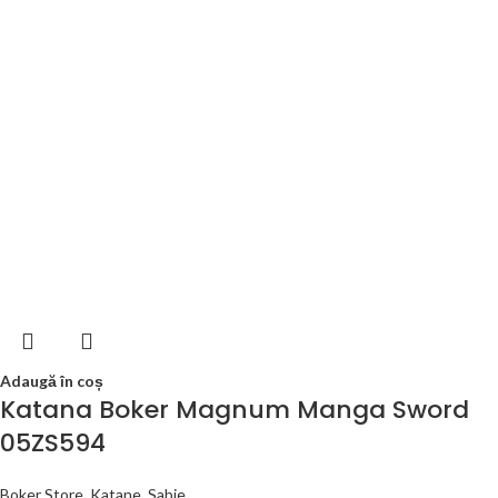
Adaugă în coș
Katana Boker Magnum Manga Sword
05ZS594
Boker Store
,
Katane
,
Sabie