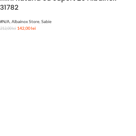
31782
#N/A
,
Albainox Store
,
Sabie
142,00
lei
212,00
lei