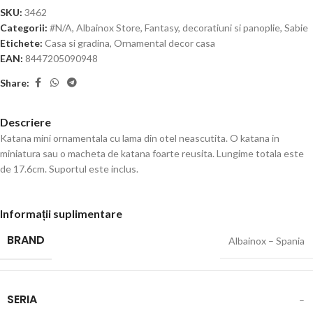
SKU:
3462
Categorii:
#N/A
,
Albainox Store
,
Fantasy, decoratiuni si panoplie
,
Sabie
Etichete:
Casa si gradina
,
Ornamental decor casa
EAN:
8447205090948
Share:
Descriere
Katana mini ornamentala cu lama din otel neascutita. O katana in
miniatura sau o macheta de katana foarte reusita. Lungime totala este
de 17.6cm. Suportul este inclus.
Informații suplimentare
BRAND
Albainox – Spania
SERIA
–