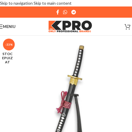
Skip to navigation
Skip to main content
| 📦 Program livrari
|
In perioada
11 August - 18
August,
magazinul KPRO este inchis. Comenziile
MENIU
plasate pana in data de 10 August, la ora 15:00, vor fi
expediate. Va multumim pentru intelegere!
-33%
STOC
EPUIZ
AT