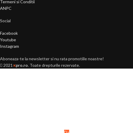
Termeni si Conditii
ANPC
Social
Facebook
Youtube
Instagram
Aboneaza-te la newsletter si nu rata promotiile noastre!
2021
pro.ro
. Toate drepturile rezervate.
K
Ai peste 18 ani?
Acest site este destinat
persoanelor majore (+18 ani).
Da