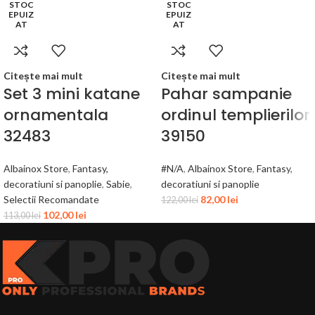
STOC
STOC
EPUIZ
EPUIZ
AT
AT
Citește mai mult
Citește mai mult
Set 3 mini katane
Pahar sampanie
ornamentala
ordinul templierilor
32483
39150
Albainox Store
,
Fantasy,
#N/A
,
Albainox Store
,
Fantasy,
decoratiuni si panoplie
,
Sabie
,
decoratiuni si panoplie
Selectii Recomandate
82,00
lei
122,00
lei
102,00
lei
113,00
lei