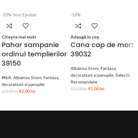
-33%
Stoc Epuizat
-10%
Citește mai mult
Adaugă în coș
Pahar sampanie
Cana cap de mort
ordinul templierilor
39032
39150
Albainox Store
,
Fantasy,
decoratiuni si panoplie
,
Selectii
#N/A
,
Albainox Store
,
Fantasy,
Recomandate
decoratiuni si panoplie
91,00
lei
101,00
lei
82,00
lei
122,00
lei