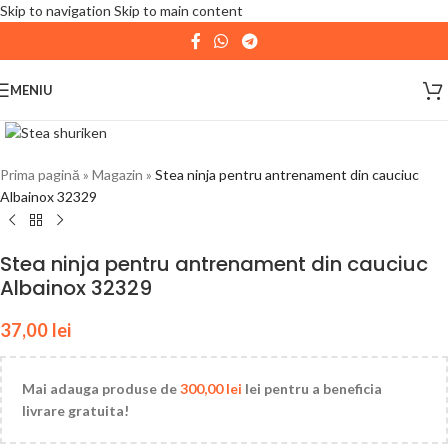
Skip to navigation
Skip to main content
| 📦 Program livrari
|
In perioada
11 August - 18
August,
magazinul KPRO este inchis. Comenziile
MENIU
plasate pana in data de 10 August, la ora 15:00, vor fi
expediate. Va multumim pentru intelegere!
Prima pagină
»
Magazin
»
Stea ninja pentru antrenament din cauciuc
Albainox 32329
Stea ninja pentru antrenament din cauciuc
Albainox 32329
37,00
lei
Mai adauga produse de
300,00
lei
lei pentru a beneficia
livrare gratuita!