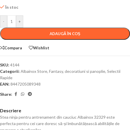
În stoc
-
+
ADAUGĂ ÎN COȘ
Compara
Wishlist
SKU:
4144
Categorii:
Albainox Store
,
Fantasy, decoratiuni si panoplie
,
Selectii
Rapide
EAN:
8447205089348
Share:
Descriere
Stea ninja pentru antrenament din cauciuc Albainox 32329 este
perfecta pentru cei care doresc să-și îmbunătățească abilitățile de
aruncare a shurikenilor.