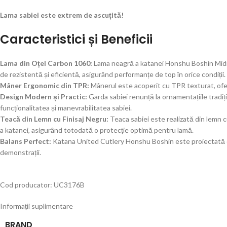
Lama sabiei este extrem de ascuțită!
Caracteristici și Beneficii
Lama din Oțel Carbon 1060:
Lama neagră a katanei Honshu Boshin Midnig
de rezistentă și eficientă, asigurând performanțe de top în orice condiții.
Mâner Ergonomic din TPR:
Mânerul este acoperit cu TPR texturat, oferi
Design Modern și Practic:
Garda sabiei renunță la ornamentațiile trad
funcționalitatea și manevrabilitatea sabiei.
Teacă din Lemn cu Finisaj Negru:
Teaca sabiei este realizată din lemn c
a katanei, asigurând totodată o protecție optimă pentru lamă.
Balans Perfect:
Katana United Cutlery Honshu Boshin este proiectată cu u
demonstrații.
Cod producator: UC3176B
Informații suplimentare
BRAND