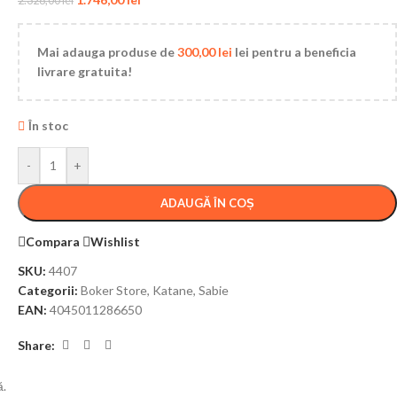
2.328,00
lei
Mai adauga produse de
300,00
lei
lei pentru a beneficia
livrare gratuita!
În stoc
-
+
ADAUGĂ ÎN COȘ
Compara
Wishlist
SKU:
4407
Categorii:
Boker Store
,
Katane
,
Sabie
EAN:
4045011286650
Share:
ă.