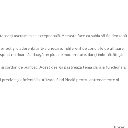
atea și ascuțimea sa excepțională. Aceasta face ca sabia să fie deosebit
ect și o aderență anti-alunecare, indiferent de condițiile de utilizare.
 aspect nu doar că adaugă un plus de modernitate, dar și îmbunătățește
gră și cordon de bumbac. Acest design păstrează tema clară și funcțională
ecizie și eficiență în utilizare, fiind ideală pentru antrenamente și
Boker