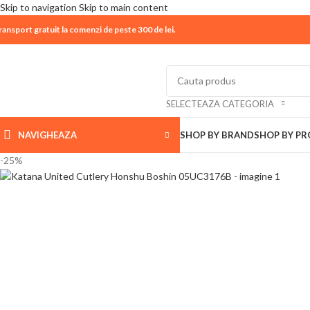
Skip to navigation
Skip to main content
ransport gratuit la comenzi de peste 300 de lei.
| 📦 Program livrari
|
In perioada
11 August - 18 Aug
SELECTEAZA CATEGORIA
NAVIGHEAZA
SHOP BY BRAND
SHOP BY P
-25%