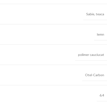
Sabie
,
teaca
lemn
polimer cauciucat
Otel-Carbon
6.4