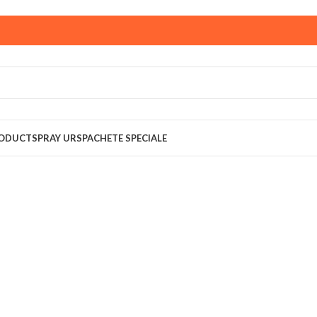
ust,
magazinul KPRO este inchis. Comenziile plasate pana in
multumim pentru intelegere!
RODUCT
SPRAY URS
PACHETE SPECIALE