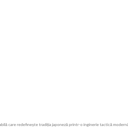
ă care redefinește tradiția japoneză printr-o inginerie tactică modern