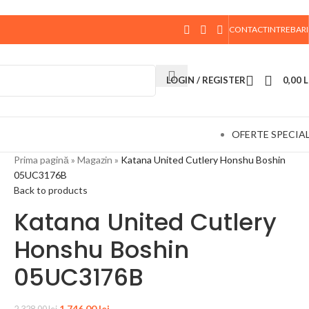
CONTACT
INTREBARI
 data de 10 August, la ora 15:00, vor fi expediate. Va
LOGIN / REGISTER
0,00
L
OFERTE SPECIA
Prima pagină
»
Magazin
»
Katana United Cutlery Honshu Boshin
05UC3176B
Back to products
Katana United Cutlery
Honshu Boshin
05UC3176B
1.746,00
lei