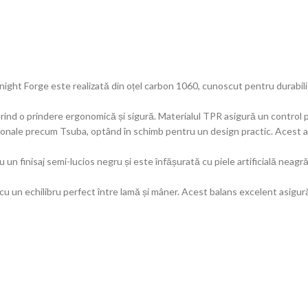
ht Forge este realizată din oțel carbon 1060, cunoscut pentru durabilit
nd o prindere ergonomică și sigură. Materialul TPR asigură un control perf
iționale precum Tsuba, optând în schimb pentru un design practic. Acest
u un finisaj semi-lucios negru și este înfășurată cu piele artificială nea
n echilibru perfect între lamă și mâner. Acest balans excelent asigură pr