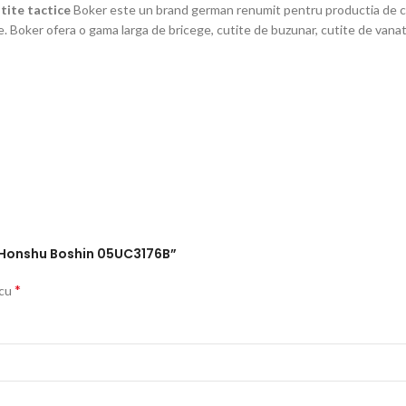
tite tactice
Boker este un brand german renumit pentru productia de cuti
. Boker ofera o gama larga de bricege, cutite de buzunar, cutite de vanato
ry Honshu Boshin 05UC3176B”
*
 cu