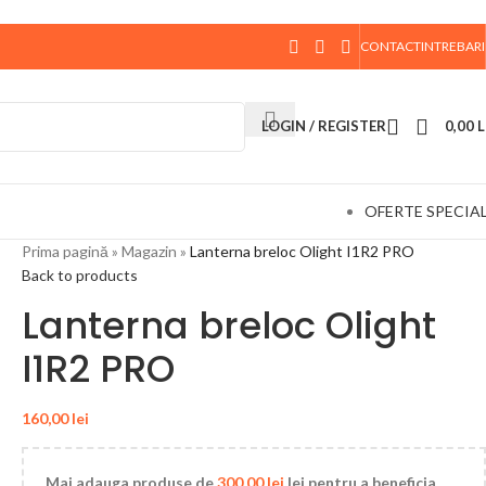
CONTACT
INTREBARI
 data de 10 August, la ora 15:00, vor fi expediate. Va
LOGIN / REGISTER
0,00
L
OFERTE SPECIA
Prima pagină
»
Magazin
»
Lanterna breloc Olight I1R2 PRO
Back to products
Lanterna breloc Olight
I1R2 PRO
160,00
lei
Mai adauga produse de
300,00
lei
lei pentru a beneficia