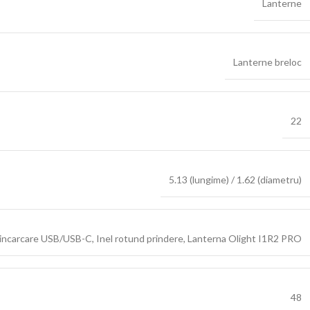
Lanterne
Lanterne breloc
22
5.13 (lungime) / 1.62 (diametru)
 incarcare USB/USB-C
,
Inel rotund prindere
,
Lanterna Olight I1R2 PRO
48