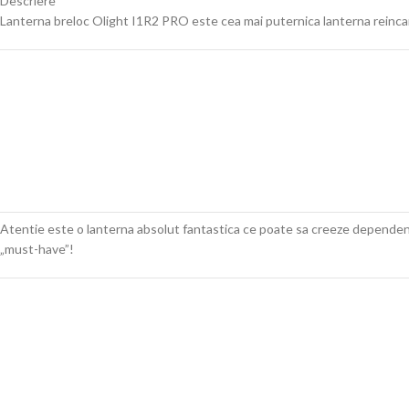
Descriere
Lanterna breloc Olight I1R2 PRO este cea mai puternica lanterna reincar
Atentie este o lanterna absolut fantastica ce poate sa creeze dependenta
„must-have”!