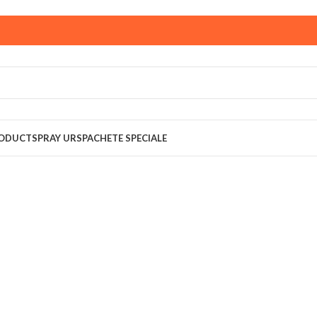
ust,
magazinul KPRO este inchis. Comenziile plasate pana in
multumim pentru intelegere!
RODUCT
SPRAY URS
PACHETE SPECIALE