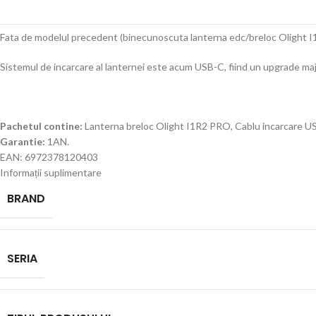
Fata de modelul precedent (binecunoscuta lanterna edc/breloc Olight I1R
Sistemul de incarcare al lanternei este acum USB-C, fiind un upgrade maj
Pachetul contine:
Lanterna breloc Olight I1R2 PRO, Cablu incarcare USB
Garantie:
1AN.
EAN: 6972378120403
Informații suplimentare
BRAND
SERIA