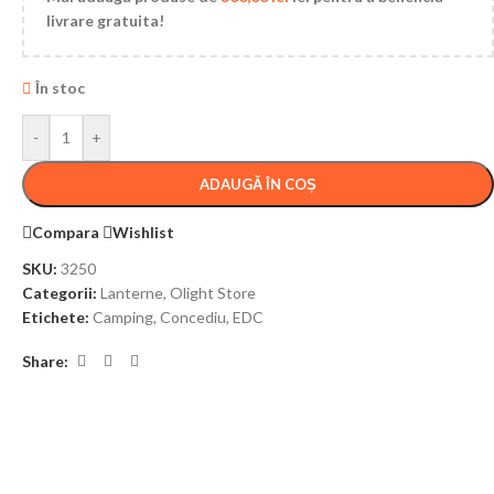
livrare gratuita!
În stoc
-
+
ADAUGĂ ÎN COȘ
Compara
Wishlist
SKU:
3250
Categorii:
Lanterne
,
Olight Store
Etichete:
Camping
,
Concediu
,
EDC
Share: