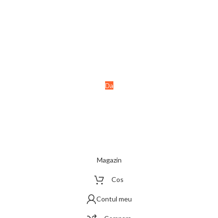
Ai peste 18 ani?
Acest site este destinat
persoanelor majore (+18 ani).
Da
Nu
Magazin
Cos
Contul meu