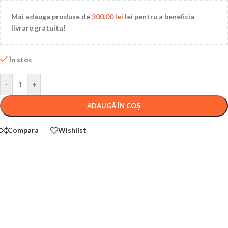
Mai adauga produse de
300,00
lei
lei pentru a beneficia
livrare gratuita!
În stoc
-
+
ADAUGĂ ÎN COȘ
Compara
Wishlist