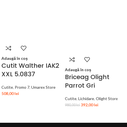
Adaugă în coș
Cutit Walther IAK2
Adaugă în coș
XXL 5.0837
Briceag Olight
Parrot Gri
Cutite
,
Promo 7
,
Umarex Store
508,00
lei
Cutite
,
Lichidare
,
Olight Store
392,00
lei
980,00
lei