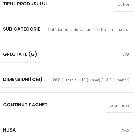
TIPUL PRODUSULUI
Cutite
SUB CATEGORIE
Cutit japonez tip samurai
,
Cutite cu lama fixa
GREUTATE (G)
226
DIMENSIUNI(CM)
28.8 (L totala) / 15 (L lama) / 13.8 (L maner)
CONTINUT PACHET
cutit
,
husa
HUSA
ABS