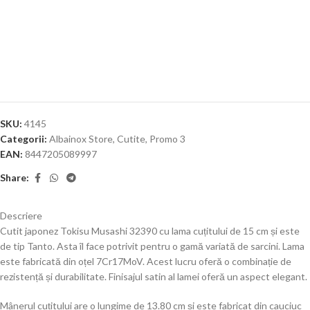
SKU:
4145
Categorii:
Albainox Store
,
Cutite
,
Promo 3
EAN:
8447205089997
Share:
Descriere
Cutit japonez Tokisu Musashi 32390 cu lama cuțitului de 15 cm și este
de tip Tanto. Asta îl face potrivit pentru o gamă variată de sarcini. Lama
este fabricată din oțel 7Cr17MoV. Acest lucru oferă o combinație de
rezistență și durabilitate. Finisajul satin al lamei oferă un aspect elegant.
Mânerul cuțitului are o lungime de 13.80 cm și este fabricat din cauciuc