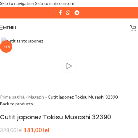
Skip to navigation
Skip to main content
| 📦 Program livrari
|
In perioada
11 August - 18
August,
magazinul KPRO este inchis. Comenziile
MENIU
plasate pana in data de 10 August, la ora 15:00, vor fi
expediate. Va multumim pentru intelegere!
-45%
Prima pagină
»
Magazin
»
Cutit japonez Tokisu Musashi 32390
Back to products
Cutit japonez Tokisu Musashi 32390
181,00
lei
328,00
lei