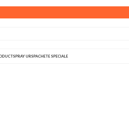
ust,
magazinul KPRO este inchis. Comenziile plasate pana in
multumim pentru intelegere!
RODUCT
SPRAY URS
PACHETE SPECIALE