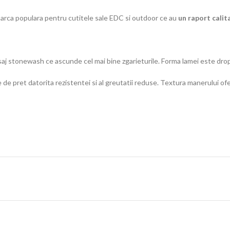
rca populara pentru cutitele sale EDC si outdoor ce au
un raport calit
saj stonewash ce ascunde cel mai bine zgarieturile. Forma lamei este dro
 de pret datorita rezistentei si al greutatii reduse. Textura manerului of