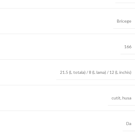
Bricege
166
21.5 (L totala) / 8 (L lama) / 12 (L inchis)
cutit
,
husa
Da