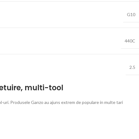
G10
440C
2.5
etuire
,
multi-tool
ol-uri. Produsele Ganzo au ajuns extrem de populare in multe tari