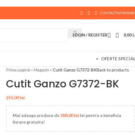
CONTACT
INTREBARI
 data de 10 August, la ora 15:00, vor fi expediate. Va
LOGIN / REGISTER
0,00
L
OFERTE SPECIA
Prima pagină
»
Magazin
»
Cutit Ganzo G7372-BK
Back to products
Cutit Ganzo G7372-BK
255,00
lei
Mai adauga produse de
300,00
lei
lei pentru a beneficia
livrare gratuita!