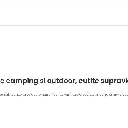
te camping si outdoor
,
cutite supravi
sibil. Ganzo produce o gama foarte variata de cutite, bricege si multi to