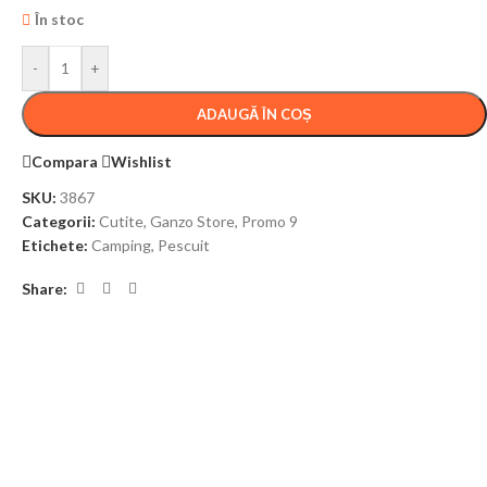
În stoc
-
+
ADAUGĂ ÎN COȘ
Compara
Wishlist
SKU:
3867
Categorii:
Cutite
,
Ganzo Store
,
Promo 9
Etichete:
Camping
,
Pescuit
Share: