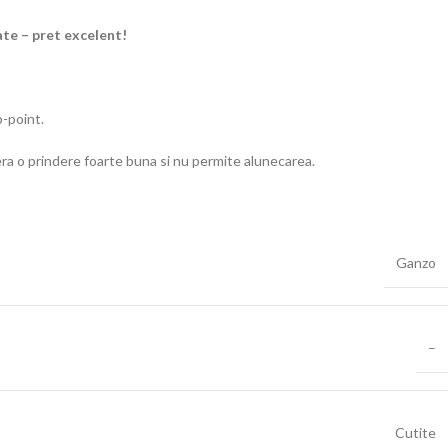
ate – pret excelent!
p-point.
era o prindere foarte buna si nu permite alunecarea.
Ganzo
–
Cutite