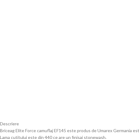
Descriere
Briceag Elite Force camuflaj EF145 este produs de Umarex Germania este p
Lama cutitului este din 440 ce are un finisaj stonewash.