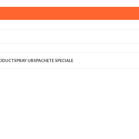
ust,
magazinul KPRO este inchis. Comenziile plasate pana in
multumim pentru intelegere!
RODUCT
SPRAY URS
PACHETE SPECIALE