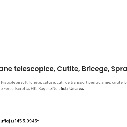
ane telescopice
,
Cutite
,
Bricege
,
Spra
toale airsoft, lunete, catuse, cutii de transport pentru arme, cutite, b
te Force, Beretta, HK, Ruger.
Site oficial Umarex.
muflaj EF145 5.0945”