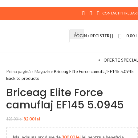
CONTACT
INTREBARI
 data de 10 August, la ora 15:00, vor fi expediate. Va
LOGIN / REGISTER
0,00
L
OFERTE SPECIA
Prima pagină
»
Magazin
»
Briceag Elite Force camuflaj EF145 5.0945
Back to products
Briceag Elite Force
camuflaj EF145 5.0945
82,00
lei
125,00
lei
Mai adauga produse de
300,00
lei
lei pentru a beneficia