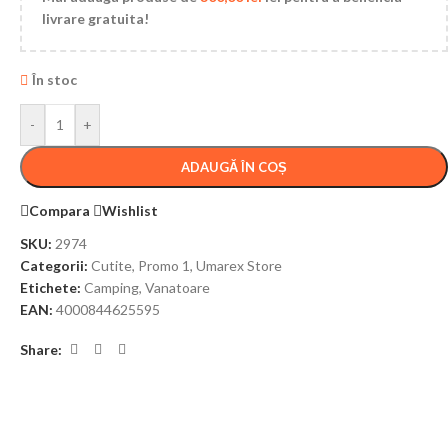
livrare gratuita!
În stoc
-
+
ADAUGĂ ÎN COȘ
Compara
Wishlist
SKU:
2974
Categorii:
Cutite
,
Promo 1
,
Umarex Store
Etichete:
Camping
,
Vanatoare
EAN:
4000844625595
Share: