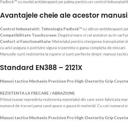
Padlock™ cu model antiderapant pe palma pentru un control imbunatatit
Avantajele cheie ale acestor manusi 
Control Imbunatatit: Tehnologia Padlock™
cu silicon antiderapant pe
Compatibilitate Touchscreen:
Degetul mare si cel aratator au in varf p
Confort si Functionalitate:
Materialul pentru stergerea transpiratiei de
cu arici asigura o potrivire sigura si permite o gama completa de miscari.
Manusile sunt rezistente la rupere si sunt perfecte drept: manusi tactic
Standard EN388 – 2121X
Manusi tactice Mechanix Precision Pro High-Dexterity Grip Coyote 
REZISTENTA LA FRECARE / ABRAZIUNE
Primul numar reprezinta rezistenta materialul din care este fabricata manu
numarul de treceri pana cand apare o gaura in material. Cu cat numarul e
Manusi tactice Mechanix Precision Pro High-Dexterity Grip Coyote 