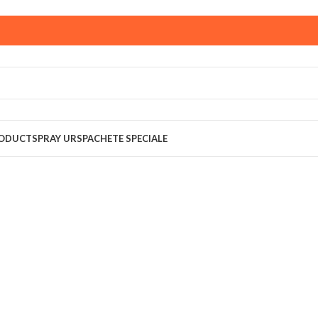
ust,
magazinul KPRO este inchis. Comenziile plasate pana in
multumim pentru intelegere!
RODUCT
SPRAY URS
PACHETE SPECIALE