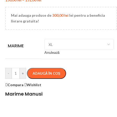
Mai adauga produse de
300,00
lei
lei pentru a beneficia
livrare gratuita!
MARIME
Anulează
-
+
ADAUGĂ ÎN COȘ
Compara
Wishlist
Marime Manusi