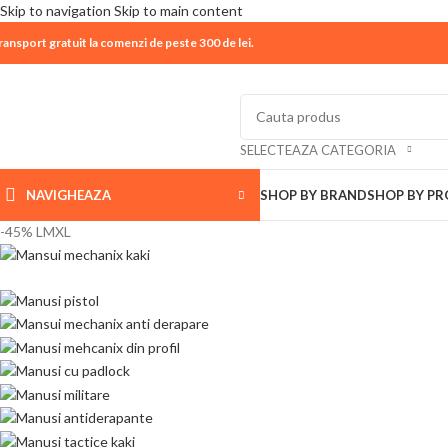
Skip to navigation
Skip to main content
ransport gratuit la comenzi de peste 300 de lei.
| 📦 Program livrari
|
In perioada
11 August - 18 Aug
SELECTEAZA CATEGORIA
NAVIGHEAZA
SHOP BY BRAND
SHOP BY P
-45%
L
M
XL