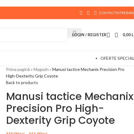
CONTACT
INTREBARI
 data de 10 August, la ora 15:00, vor fi expediate. Va
LOGIN / REGISTER
0,00
L
OFERTE SPECIA
Prima pagină
»
Magazin
»
Manusi tactice Mechanix Precision Pro
High-Dexterity Grip Coyote
Back to products
Manusi tactice Mechanix
Precision Pro High-
Dexterity Grip Coyote
150,00
lei
–
151,00
lei