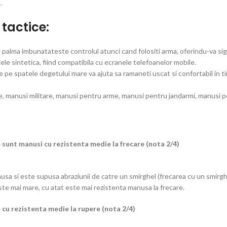
.
tactice:
 palma imbunatateste controlul atunci cand folositi arma, oferindu-va sigu
iele sintetica, fiind compatibila cu ecranele telefoanelor mobile.
 pe spatele degetului mare va ajuta sa ramaneti uscat si confortabil in tim
e, manusi militare, manusi pentru arme, manusi pentru jandarmi, manusi pe
sunt manusi cu rezistenta medie la frecare (nota 2/4)
sa si este supusa abraziunii de catre un smirghel (frecarea cu un smirghel)
ste mai mare, cu atat este mai rezistenta manusa la frecare.
cu rezistenta medie la rupere (nota 2/4)