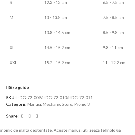
S
12.3 - 13 cm
6.5 - 7.5 cm
M
13 - 13.8 cm
7.5 - 8.5 cm
L
13.8 - 14.5 cm
8.5 - 9.8 cm
XL
14.5 - 15.2 cm
9.8 - 11 cm
XXL
15.2 - 15.9 cm
11 - 12.2 cm
Size guide
SKU:
HDG-72-009/HDG-72-010/HDG-72-011
Categorii:
Manusi
,
Mechanix Store
,
Promo 3
Share:
nomic de inalta dexteritate. Aceste manusi utilizeaza tehnologia