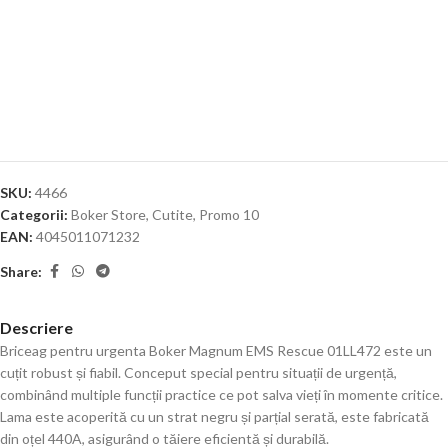
SKU:
4466
Categorii:
Boker Store
,
Cutite
,
Promo 10
EAN:
4045011071232
Share:
Descriere
Briceag pentru urgenta Boker Magnum EMS Rescue 01LL472 este un
cuțit robust și fiabil. Conceput special pentru situații de urgență,
combinând multiple funcții practice ce pot salva vieți în momente critice.
Lama este acoperită cu un strat negru și parțial serată, este fabricată
din oțel 440A, asigurând o tăiere eficientă și durabilă.