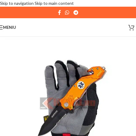
Skip to navigation
Skip to main content
| 📦 Program livrari
|
In perioada
11 August - 18
August,
magazinul KPRO este inchis. Comenziile
MENIU
plasate pana in data de 10 August, la ora 15:00, vor fi
expediate. Va multumim pentru intelegere!