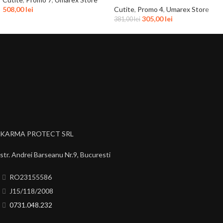
508,00
lei
Cutite
,
Promo 4
,
Umarex Store
305,00
lei
381,00
lei
KARMA PROTECT SRL
str. Andrei Barseanu Nr.9, Bucuresti
RO23155586
J15/118/2008
0731.048.232