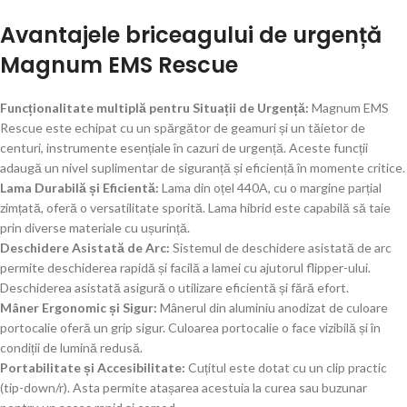
Avantajele briceagului de urgență
Magnum EMS Rescue
Funcționalitate multiplă pentru Situații de Urgență:
Magnum EMS
Rescue este echipat cu un spărgător de geamuri și un tăietor de
centuri, instrumente esențiale în cazuri de urgență. Aceste funcții
adaugă un nivel suplimentar de siguranță și eficiență în momente critice.
Lama Durabilă și Eficientă:
Lama din oțel 440A, cu o margine parțial
zimțată, oferă o versatilitate sporită. Lama hibrid este capabilă să taie
prin diverse materiale cu ușurință.
Deschidere Asistată de Arc:
Sistemul de deschidere asistată de arc
permite deschiderea rapidă și facilă a lamei cu ajutorul flipper-ului.
Deschiderea asistată asigură o utilizare eficientă și fără efort.
Mâner Ergonomic și Sigur:
Mânerul din aluminiu anodizat de culoare
portocalie oferă un grip sigur. Culoarea portocalie o face vizibilă și în
condiții de lumină redusă.
Portabilitate și Accesibilitate:
Cuțitul este dotat cu un clip practic
(tip-down/r). Asta permite atașarea acestuia la curea sau buzunar