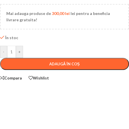
Mai adauga produse de
300,00
lei
lei pentru a beneficia
livrare gratuita!
În stoc
-
+
ADAUGĂ ÎN COȘ
Compara
Wishlist