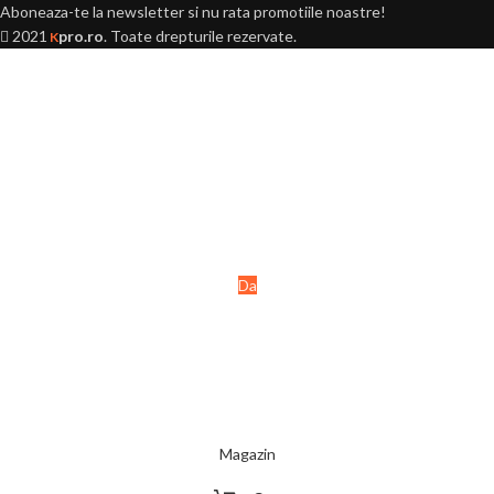
Aboneaza-te la newsletter si nu rata promotiile noastre!
2021
pro.ro
. Toate drepturile rezervate.
K
Ai peste 18 ani?
Acest site este destinat
persoanelor majore (+18 ani).
Da
Nu
Magazin