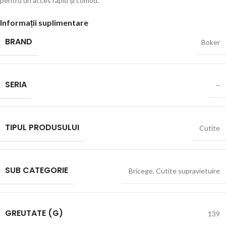
pentru un acces rapid și comod.
Informații suplimentare
BRAND
Boker
SERIA
–
TIPUL PRODUSULUI
Cutite
SUB CATEGORIE
Bricege
,
Cutite supravietuire
GREUTATE (G)
139