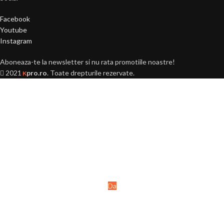
Facebook
Youtube
Instagram
Aboneaza-te la newsletter si nu rata promotiile noastre!
2021
pro.ro
. Toate drepturile rezervate.
K
Ai peste 18 ani?
Acest site este destinat
persoanelor majore (+18 ani).
Da
Nu