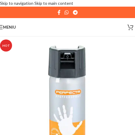
Skip to navigation
Skip to main content
| 📦 Program livrari
|
In perioada
11 August - 18
August,
magazinul KPRO este inchis. Comenziile
MENIU
plasate pana in data de 10 August, la ora 15:00, vor fi
expediate. Va multumim pentru intelegere!
HOT