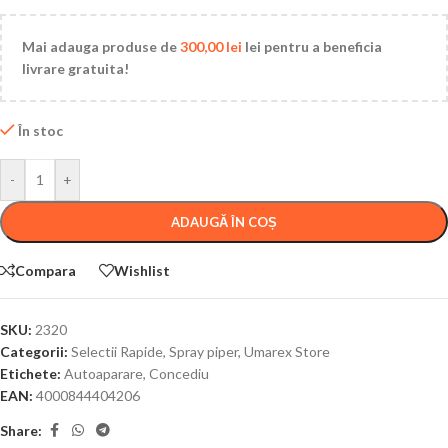
Mai adauga produse de
300,00
lei
lei pentru a beneficia
livrare gratuita!
În stoc
-
+
ADAUGĂ ÎN COȘ
Compara
Wishlist
SKU:
2320
Categorii:
Selectii Rapide
,
Spray piper
,
Umarex Store
Etichete:
Autoaparare
,
Concediu
EAN:
4000844404206
Share: