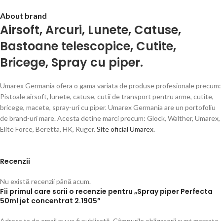
About brand
Airsoft
,
Arcuri
,
Lunete
,
Catuse
,
Bastoane telescopice
,
Cutite
,
Bricege
,
Spray cu piper.
Umarex Germania ofera o gama variata de produse profesionale precum:
Pistoale airsoft, lunete, catuse, cutii de transport pentru arme, cutite,
bricege, macete, spray-uri cu piper. Umarex Germania are un portofoliu
de brand-uri mare. Acesta detine marci precum: Glock, Walther, Umarex,
Elite Force, Beretta, HK, Ruger.
Site oficial Umarex.
Recenzii
Nu există recenzii până acum.
Fii primul care scrii o recenzie pentru „Spray piper Perfecta
50ml jet concentrat 2.1905”
Adresa ta de email nu va fi publicată.
Câmpurile obligatorii sunt marcate