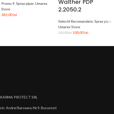
Walther PDP
Promo 9
,
Spray piper
,
Umarex
2.2050.2
Store
382,00
lei
Selectii Recomandate
,
Spray piper
,
Umarex Store
100,00
lei
111,00
lei
KARMA PROTECT SRL
str. Andrei Barseanu Nr.9, Bucuresti