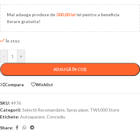
Mai adauga produse de
300,00
lei
lei pentru a beneficia
livrare gratuita!
În stoc
-
+
ADAUGĂ ÎN COȘ
Compara
Wishlist
SKU:
4976
Categorii:
Selectii Recomandate
,
Spray piper
,
TW1000 Store
Etichete:
Autoaparare
,
Concediu
Share: