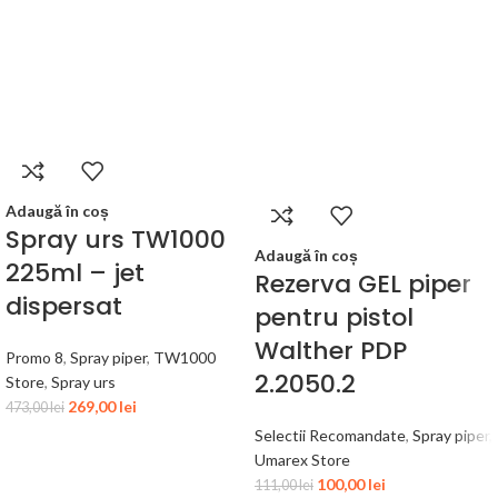
Adaugă în coș
Spray urs TW1000
Adaugă în coș
225ml – jet
Rezerva GEL piper
dispersat
pentru pistol
Walther PDP
Promo 8
,
Spray piper
,
TW1000
2.2050.2
Store
,
Spray urs
269,00
lei
473,00
lei
Selectii Recomandate
,
Spray piper
,
Umarex Store
100,00
lei
111,00
lei