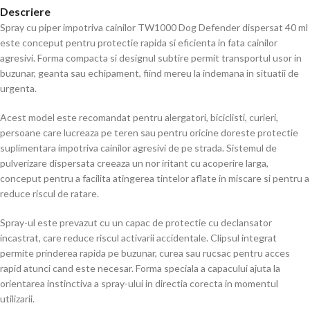
Descriere
Spray cu piper impotriva cainilor TW1000 Dog Defender dispersat 40 ml
este conceput pentru protectie rapida si eficienta in fata cainilor
agresivi. Forma compacta si designul subtire permit transportul usor in
buzunar, geanta sau echipament, fiind mereu la indemana in situatii de
urgenta.
Acest model este recomandat pentru alergatori, biciclisti, curieri,
persoane care lucreaza pe teren sau pentru oricine doreste protectie
suplimentara impotriva cainilor agresivi de pe strada. Sistemul de
pulverizare dispersata creeaza un nor iritant cu acoperire larga,
conceput pentru a facilita atingerea tintelor aflate in miscare si pentru a
reduce riscul de ratare.
Spray-ul este prevazut cu un capac de protectie cu declansator
incastrat, care reduce riscul activarii accidentale. Clipsul integrat
permite prinderea rapida pe buzunar, curea sau rucsac pentru acces
rapid atunci cand este necesar. Forma speciala a capacului ajuta la
orientarea instinctiva a spray-ului in directia corecta in momentul
utilizarii.