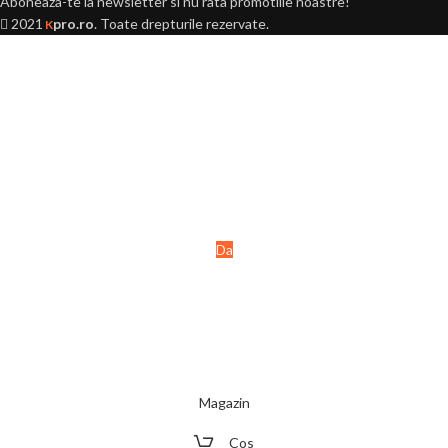
Aboneaza-te la newsletter si nu rata promotiile noastre!
2021
pro.ro
. Toate drepturile rezervate.
K
Ai peste 18 ani?
Acest site este destinat
persoanelor majore (+18 ani).
Da
Nu
Magazin
Cos