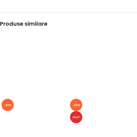
Produse similare
-43%
-10%
HOT