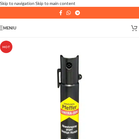
Skip to navigation
Skip to main content
| 📦 Program livrari
|
In perioada
11 August - 18
August,
magazinul KPRO este inchis. Comenziile
MENIU
plasate pana in data de 10 August, la ora 15:00, vor fi
expediate. Va multumim pentru intelegere!
HOT