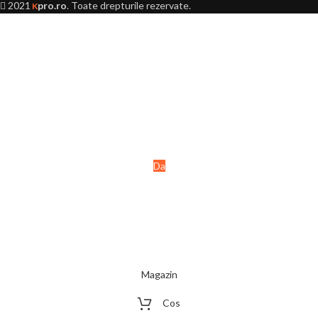
2021
pro.ro
. Toate drepturile rezervate.
K
Ai peste 18 ani?
Acest site este destinat
persoanelor majore (+18 ani).
Da
Nu
Magazin
Cos