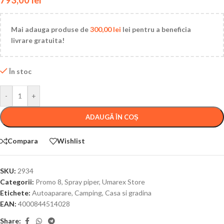
Mai adauga produse de
300,00
lei
lei pentru a beneficia
livrare gratuita!
În stoc
-
+
ADAUGĂ ÎN COȘ
Compara
Wishlist
SKU:
2934
Categorii:
Promo 8
,
Spray piper
,
Umarex Store
Etichete:
Autoaparare
,
Camping
,
Casa si gradina
EAN:
4000844514028
Share: