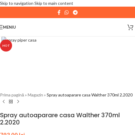
Skip to navigation
Skip to main content
| 📦 Program livrari
|
In perioada
11 August - 18
August,
magazinul KPRO este inchis. Comenziile
MENIU
plasate pana in data de 10 August, la ora 15:00, vor fi
expediate. Va multumim pentru intelegere!
HOT
Prima pagină
»
Magazin
»
Spray autoaparare casa Walther 370ml 2.2020
Spray autoaparare casa Walther 370ml
2.2020
793,00
lei