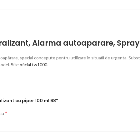
ralizant
,
Alarma autoaparare
,
Spray
apărare, special concepute pentru utilizare în situații de urgenta. Subst
model.
Site oficial tw1000.
alizant cu piper 100 ml 68”
*
 cu