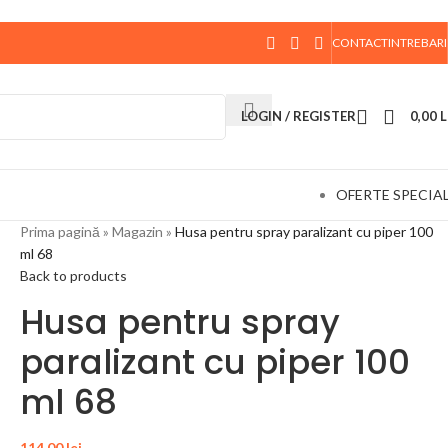
CONTACT
INTREBARI
 data de 10 August, la ora 15:00, vor fi expediate. Va
LOGIN / REGISTER
0,00
L
OFERTE SPECIA
Prima pagină
»
Magazin
»
Husa pentru spray paralizant cu piper 100
ml 68
Back to products
Husa pentru spray
paralizant cu piper 100
ml 68
114,00
lei