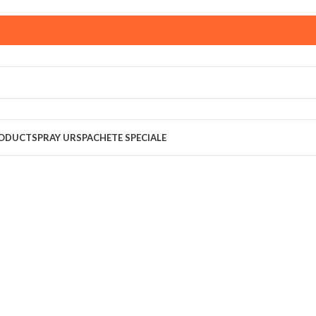
ust,
magazinul KPRO este inchis. Comenziile plasate pana in
multumim pentru intelegere!
RODUCT
SPRAY URS
PACHETE SPECIALE