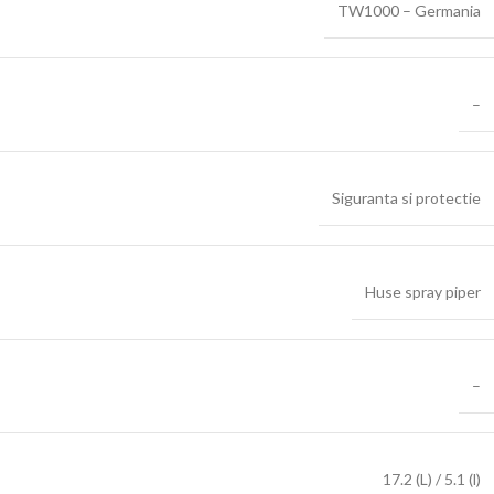
TW1000 – Germania
–
Siguranta si protectie
Huse spray piper
–
17.2 (L) / 5.1 (l)