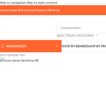
Skip to navigation
Skip to main content
ransport gratuit la comenzi de peste 300 de lei.
| 📦 Program livrari
|
In perioada
11 August - 18 Aug
SELECTEAZA CATEGORIA
NAVIGHEAZA
SHOP BY BRAND
SHOP BY P
Stoc Epuizat
Hot