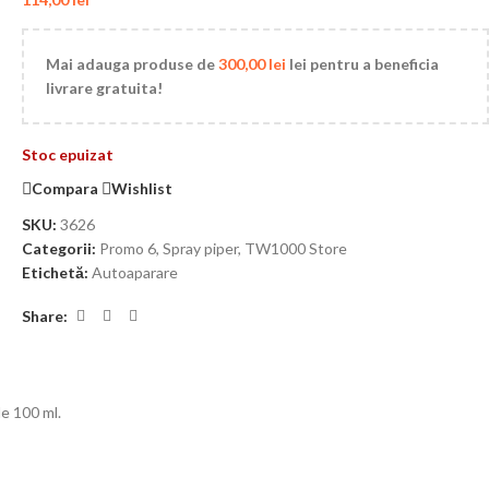
Mai adauga produse de
300,00
lei
lei pentru a beneficia
livrare gratuita!
Stoc epuizat
Compara
Wishlist
SKU:
3626
Categorii:
Promo 6
,
Spray piper
,
TW1000 Store
Etichetă:
Autoaparare
Share:
de 100 ml.