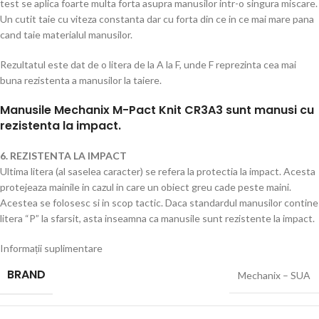
test se aplica foarte multa forta asupra manusilor intr-o singura miscare.
Un cutit taie cu viteza constanta dar cu forta din ce in ce mai mare pana
cand taie materialul manusilor.
Rezultatul este dat de o litera de la A la F, unde F reprezinta cea mai
buna rezistenta a manusilor la taiere.
Manusile Mechanix M-Pact Knit CR3A3 sunt manusi cu
rezistenta la impact.
6. REZISTENTA LA IMPACT
Ultima litera (al saselea caracter) se refera la protectia la impact. Acesta
protejeaza mainile in cazul in care un obiect greu cade peste maini.
Acestea se folosesc si in scop tactic. Daca standardul manusilor contine
litera “P” la sfarsit, asta inseamna ca manusile sunt rezistente la impact.
Informații suplimentare
BRAND
Mechanix – SUA