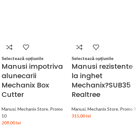
Selectează opțiunile
Selectează opțiunile
Manusi impotriva
Manusi rezistente
alunecarii
la inghet
Mechanix Box
Mechanix?SUB35
Cutter
Realtree
Manusi
,
Mechanix Store
,
Promo
Manusi
,
Mechanix Store
,
Promo 9
10
315,00
lei
209,00
lei