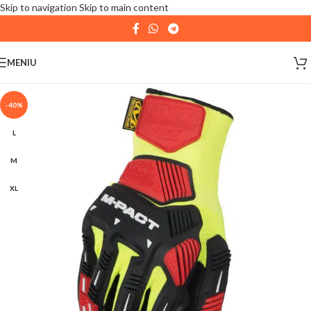
Skip to navigation
Skip to main content
| 📦 Program livrari
|
In perioada
11 August - 18
August,
magazinul KPRO este inchis. Comenziile
MENIU
plasate pana in data de 10 August, la ora 15:00, vor fi
expediate. Va multumim pentru intelegere!
-40%
L
M
XL