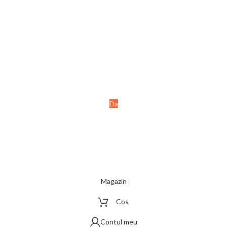
Ai peste 18 ani?
Acest site este destinat
persoanelor majore (+18 ani).
Da
Nu
Magazin
Cos
Contul meu