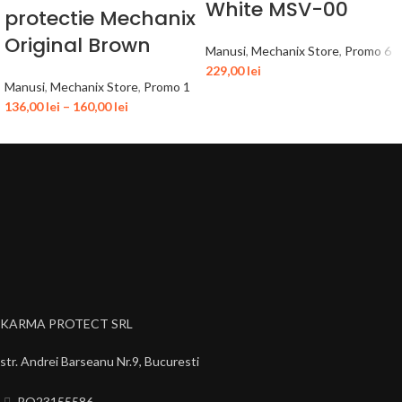
White MSV-00
protectie Mechanix
Original Brown
Manusi
,
Mechanix Store
,
Promo 6
229,00
lei
Manusi
,
Mechanix Store
,
Promo 1
136,00
lei
–
160,00
lei
KARMA PROTECT SRL
str. Andrei Barseanu Nr.9, Bucuresti
RO23155586