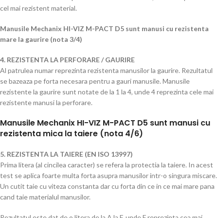
cel mai rezistent material.
Manusile
Mechanix HI-VIZ M-PACT D5
sunt manusi cu rezistenta
mare la gaurire (nota 3/4)
4. REZISTENTA LA PERFORARE / GAURIRE
Al patrulea numar reprezinta rezistenta manusilor la gaurire. Rezultatul
se bazeaza pe forta necesara pentru a gauri manusile. Manusile
rezistente la gaurire sunt notate de la 1 la 4, unde 4 reprezinta cele mai
rezistente manusi la perforare.
Manusile Mechanix HI-VIZ M-PACT D5 sunt manusi cu
rezistenta mica la taiere (nota 4/6)
5. REZISTENTA LA TAIERE (EN ISO 13997)
Prima litera (al cincilea caracter) se refera la protectia la taiere. In acest
test se aplica foarte multa forta asupra manusilor intr-o singura miscare.
Un cutit taie cu viteza constanta dar cu forta din ce in ce mai mare pana
cand taie materialul manusilor.
Rezultatul este dat de o litera de la A la F, unde F reprezinta cea mai