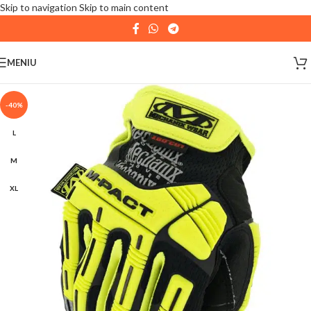
Skip to navigation
Skip to main content
| 📦 Program livrari
|
In perioada
11 August - 18
August,
magazinul KPRO este inchis. Comenziile
MENIU
plasate pana in data de 10 August, la ora 15:00, vor fi
expediate. Va multumim pentru intelegere!
-40%
L
M
XL