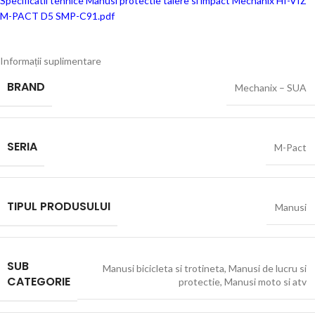
Specificatii tehnice Manusi protectie taiere si impact Mechanix HI-VIZ
M-PACT D5 SMP-C91.pdf
Informații suplimentare
BRAND
Mechanix – SUA
SERIA
M-Pact
TIPUL PRODUSULUI
Manusi
SUB
Manusi bicicleta si trotineta
,
Manusi de lucru si
CATEGORIE
protectie
,
Manusi moto si atv