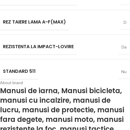
REZ TAIERE LAMA A-F(MAX)
D
REZISTENTA LA IMPACT-LOVIRE
Da
STANDARD 511
Nu
About brand
Manusi de iarna,
Manusi bicicleta
,
manusi cu incalzire
,
manusi de
lucru
,
manusi de protectie
,
manusi
fara degete
,
manusi moto
,
manusi
rezistente la foc
,
manusi tactice
,