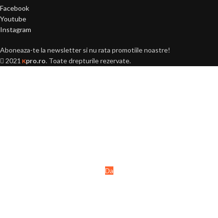
Facebook
Youtube
Instagram
Aboneaza-te la newsletter si nu rata promotiile noastre!
2021
pro.ro
. Toate drepturile rezervate.
K
Ai peste 18 ani?
Acest site este destinat
persoanelor majore (+18 ani).
Da
Nu