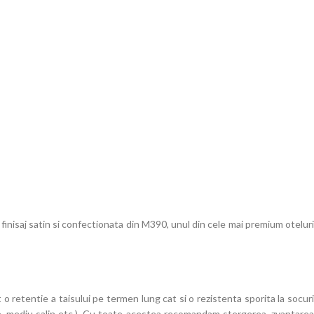
 finisaj satin si confectionata din M390, unul din cele mai premium oteluri
 retentie a taisului pe termen lung cat si o rezistenta sporita la socuri
aze, mediu salin etc.). Cu toate acestea recomandam stergerea, zvantarea