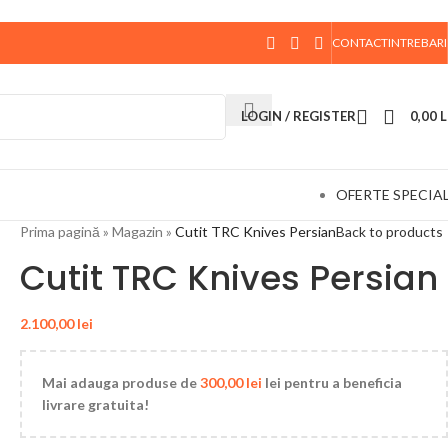
CONTACT
INTREBARI
 data de 10 August, la ora 15:00, vor fi expediate. Va
LOGIN / REGISTER
0,00
L
OFERTE SPECIA
Prima pagină
»
Magazin
»
Cutit TRC Knives Persian
Back to products
Cutit TRC Knives Persian
2.100,00
lei
Mai adauga produse de
300,00
lei
lei pentru a beneficia
livrare gratuita!