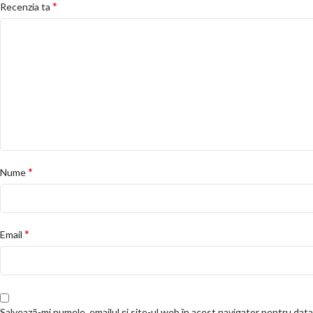
*
Recenzia ta
*
Nume
*
Email
Salvează-mi numele, emailul și site-ul web în acest navigator pentru dat