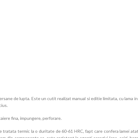
sane de lupta. Este un cutit realizat manual si editie limitata, cu lama in
cius.
taiere fina, impungere, perforare.
tratata termic la o duritate de 60-61 HRC, fapt care confera lamei atat o
Crom din componenta sa, este rezistent la agenti corozivi (apa, acizi, b