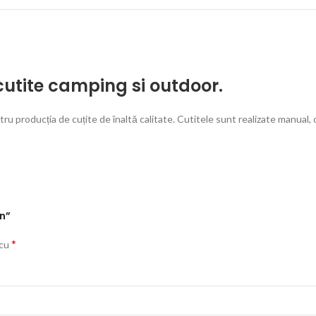
cutite camping si outdoor.
u producția de cuțite de înaltă calitate. Cutitele sunt realizate manual,
an”
*
 cu