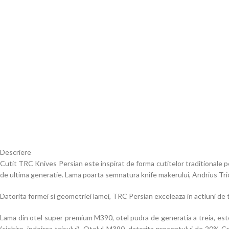
Descriere
Cutit TRC Knives Persian este inspirat de forma cutitelor traditionale per
de ultima generatie. Lama poarta semnatura knife makerului, Andrius Tri
Datorita formei si geometriei lamei, TRC Persian exceleaza in actiuni de 
Lama din otel super premium M390, otel pudra de generatia a treia, este 
(ciobire, indoirea taisului). Otelul M390, datorita procentului de 20% 