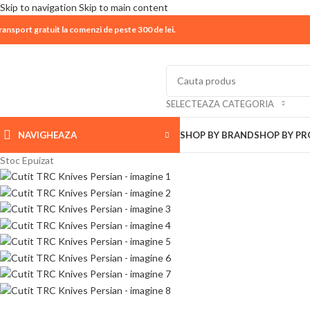
Skip to navigation
Skip to main content
ransport gratuit la comenzi de peste 300 de lei.
| 📦 Program livrari
|
In perioada
11 August - 18 Aug
SELECTEAZA CATEGORIA
NAVIGHEAZA
SHOP BY BRAND
SHOP BY P
Stoc Epuizat