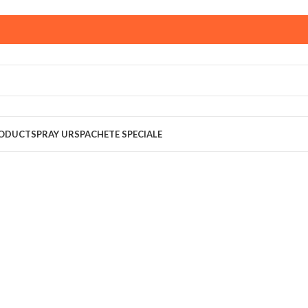
ust,
magazinul KPRO este inchis. Comenziile plasate pana in
multumim pentru intelegere!
RODUCT
SPRAY URS
PACHETE SPECIALE