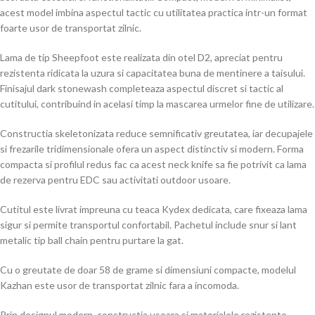
acest model imbina aspectul tactic cu utilitatea practica intr-un format
foarte usor de transportat zilnic.
Lama de tip Sheepfoot este realizata din otel D2, apreciat pentru
rezistenta ridicata la uzura si capacitatea buna de mentinere a taisului.
Finisajul dark stonewash completeaza aspectul discret si tactic al
cutitului, contribuind in acelasi timp la mascarea urmelor fine de utilizare.
Constructia skeletonizata reduce semnificativ greutatea, iar decupajele
si frezarile tridimensionale ofera un aspect distinctiv si modern. Forma
compacta si profilul redus fac ca acest neck knife sa fie potrivit ca lama
de rezerva pentru EDC sau activitati outdoor usoare.
Cutitul este livrat impreuna cu teaca Kydex dedicata, care fixeaza lama
sigur si permite transportul confortabil. Pachetul include snur si lant
metalic tip ball chain pentru purtare la gat.
Cu o greutate de doar 58 de grame si dimensiuni compacte, modelul
Kazhan este usor de transportat zilnic fara a incomoda.
Prin designul modern, constructia usoara si materialele rezistente,