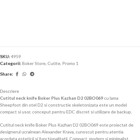
SKU:
4959
Categorii:
Boker Store
,
Cutite
,
Promo 1
Share:
Descriere
Cutitul neck knife Boker Plus Kazhan D2 02BO069
cu lama
Sheepfoot din otel D2 si constructie skeletonizata este un model
compact si usor, conceput pentru EDC discret si utilizare de backup.
Cutitul neck knife Boker Plus Kazhan D2 02BO069 este proiectat de
designerul ucrainean Alexander Krava, cunoscut pentru atentia
acordata esteticii si functionalitatii. Compact, modern si minimalist,