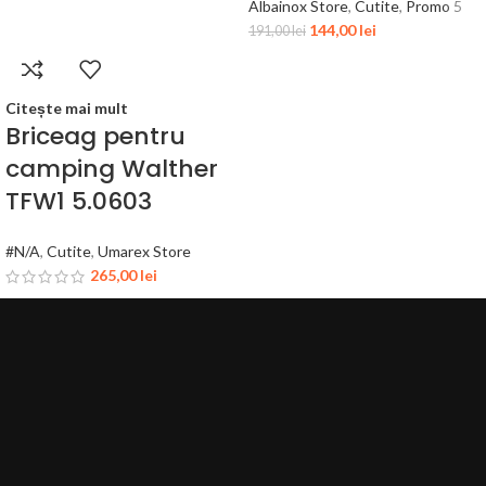
Albainox Store
,
Cutite
,
Promo 5
144,00
lei
191,00
lei
Citește mai mult
Briceag pentru
camping Walther
TFW1 5.0603
#N/A
,
Cutite
,
Umarex Store
265,00
lei