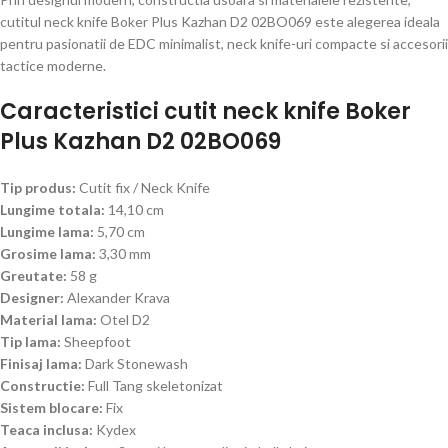
cutitul neck knife Boker Plus Kazhan D2 02BO069 este alegerea ideala
pentru pasionatii de EDC minimalist, neck knife-uri compacte si accesorii
tactice moderne.
Caracteristici cutit neck knife Boker
Plus Kazhan D2 02BO069
Tip produs:
Cutit fix / Neck Knife
Lungime totala:
14,10 cm
Lungime lama:
5,70 cm
Grosime lama:
3,30 mm
Greutate:
58 g
Designer:
Alexander Krava
Material lama:
Otel D2
Tip lama:
Sheepfoot
Finisaj lama:
Dark Stonewash
Constructie:
Full Tang skeletonizat
Sistem blocare:
Fix
Teaca inclusa:
Kydex