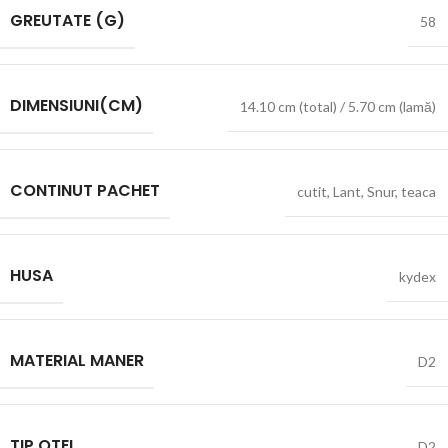
GREUTATE (G)
58
DIMENSIUNI(CM)
14.10 cm (total) / 5.70 cm (lamă)
CONTINUT PACHET
cutit
,
Lant
,
Snur
,
teaca
HUSA
kydex
MATERIAL MANER
D2
TIP OTEL
D2