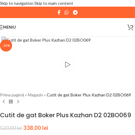
Skip to navigation
Skip to main content
| 📦 Program livrari
|
In perioada
11 August - 18
August,
magazinul KPRO este inchis. Comenziile
MENIU
plasate pana in data de 10 August, la ora 15:00, vor fi
expediate. Va multumim pentru intelegere!
-35%
Prima pagină
»
Magazin
»
Cutit de gat Boker Plus Kazhan D2 02BO069
Cutit de gat Boker Plus Kazhan D2 02BO069
338,00
lei
520,00
lei