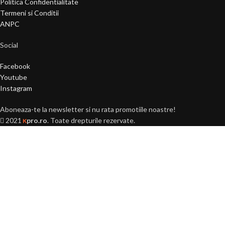
Politica Confidentialitate
Termeni si Conditii
ANPC
Social
Facebook
Youtube
Instagram
Aboneaza-te la newsletter si nu rata promotiile noastre!
2021
pro.ro
. Toate drepturile rezervate.
K
Ai peste 18 ani?
Acest site este destinat
persoanelor majore (+18 ani).