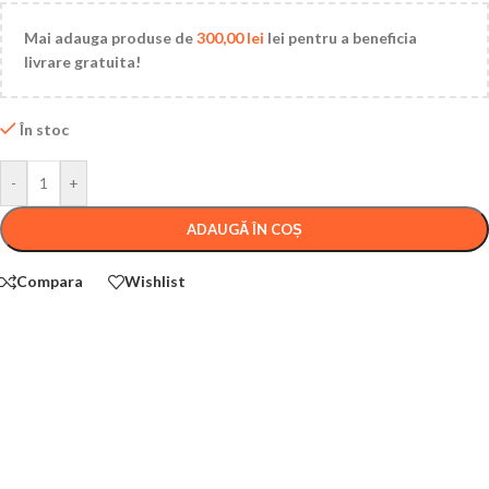
Mai adauga produse de
300,00
lei
lei pentru a beneficia
livrare gratuita!
În stoc
-
+
ADAUGĂ ÎN COȘ
Compara
Wishlist