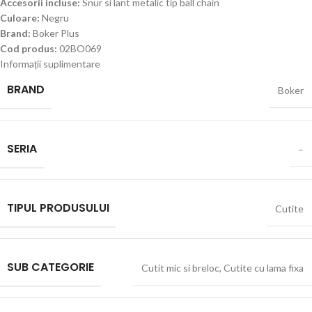
Accesorii incluse:
Snur si lant metalic tip ball chain
Culoare:
Negru
Brand:
Boker Plus
Cod produs:
02BO069
Informații suplimentare
BRAND
Boker
SERIA
–
TIPUL PRODUSULUI
Cutite
SUB CATEGORIE
Cutit mic si breloc
,
Cutite cu lama fixa