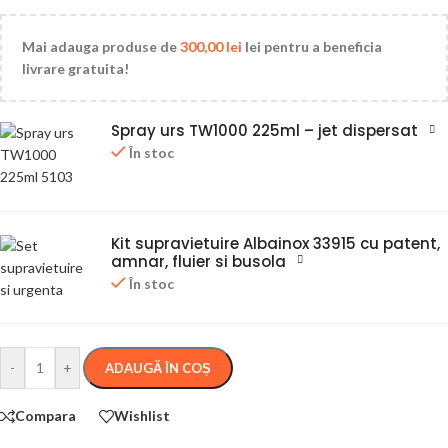
Mai adauga produse de
300,00
lei
lei pentru a beneficia
livrare gratuita!
Spray urs TW1000 225ml – jet dispersat
În stoc
Kit supravietuire Albainox 33915 cu patent,
amnar, fluier si busola
În stoc
-
+
ADAUGĂ ÎN COȘ
Compara
Wishlist