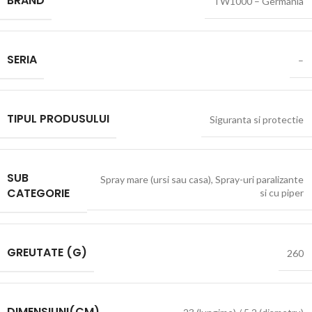
BRAND
TW1000 – Germania
SERIA
–
TIPUL PRODUSULUI
Siguranta si protectie
SUB
Spray mare (ursi sau casa)
,
Spray-uri paralizante
CATEGORIE
si cu piper
GREUTATE (G)
260
DIMENSIUNI(CM)