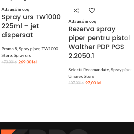
Adaugă în coș
Spray urs TW1000
Adaugă în coș
225ml – jet
Rezerva spray
dispersat
piper pentru pistol
Walther PDP PGS
Promo 8
,
Spray piper
,
TW1000
2.2050.1
Store
,
Spray urs
269,00
lei
473,00
lei
Selectii Recomandate
,
Spray piper
,
Umarex Store
97,00
lei
107,00
lei