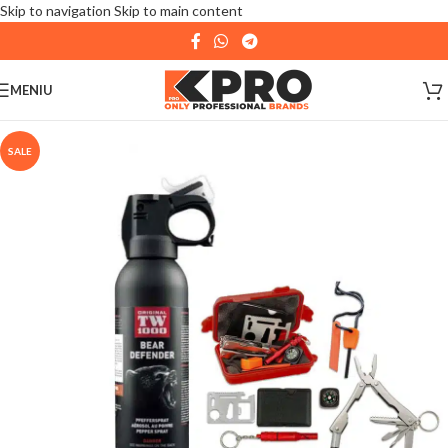
Skip to navigation
Skip to main content
| 📦 Program livrari
|
In perioada
11 August - 18
August,
magazinul KPRO este inchis. Comenziile
MENIU
plasate pana in data de 10 August, la ora 15:00, vor fi
expediate. Va multumim pentru intelegere!
SALE