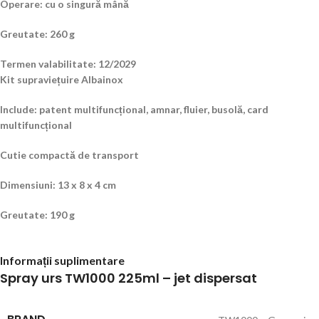
Operare: cu o singură mână
Greutate: 260 g
Termen valabilitate: 12/2029
Kit supraviețuire Albainox
Include: patent multifuncțional, amnar, fluier, busolă, card
multifuncțional
Cutie compactă de transport
Dimensiuni: 13 x 8 x 4 cm
Greutate: 190 g
Informații suplimentare
Spray urs TW1000 225ml – jet dispersat