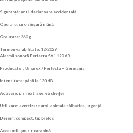
Siguranță: anti-declanșare accidentală
Operare: cu o singură mână
Greutate: 260 g
Termen valabilitate: 12/2029
Alarmă sonoră Perfecta SA1 120 dB
Producător: Umarex / Perfecta – Germania
Intensitate: până la 120 dB
Activare: prin extragerea cheiței
Utilizare: avertizare urși, animale sălbatice, urgență
Design: compact, tip breloc
Accesorii: șnur + carabină