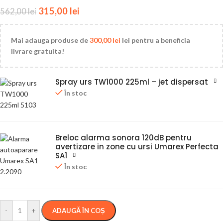
315,00
lei
562,00
lei
Mai adauga produse de
300,00
lei
lei pentru a beneficia
livrare gratuita!
Spray urs TW1000 225ml – jet dispersat
În stoc
Breloc alarma sonora 120dB pentru
avertizare in zone cu ursi Umarex Perfecta
SA1
În stoc
-
+
ADAUGĂ ÎN COȘ