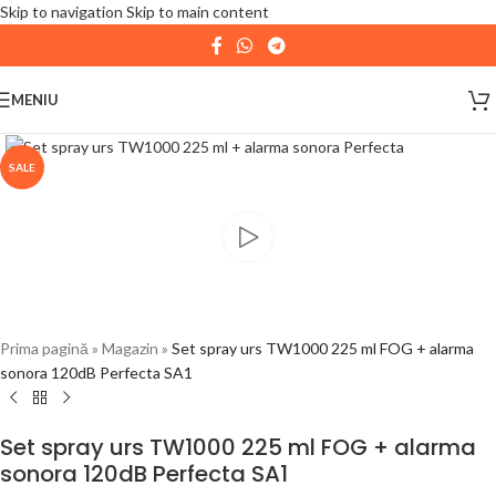
Skip to navigation
Skip to main content
| 📦 Program livrari
|
In perioada
11 August - 18
August,
magazinul KPRO este inchis. Comenziile
MENIU
plasate pana in data de 10 August, la ora 15:00, vor fi
expediate. Va multumim pentru intelegere!
SALE
Prima pagină
»
Magazin
»
Set spray urs TW1000 225 ml FOG + alarma
sonora 120dB Perfecta SA1
Set spray urs TW1000 225 ml FOG + alarma
sonora 120dB Perfecta SA1