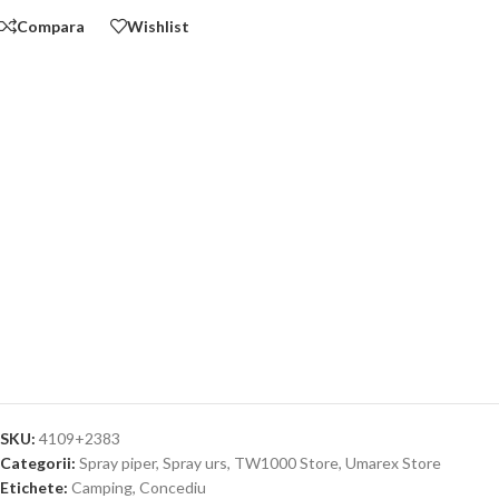
Compara
Wishlist
SKU:
4109+2383
Categorii:
Spray piper
,
Spray urs
,
TW1000 Store
,
Umarex Store
Etichete:
Camping
,
Concediu