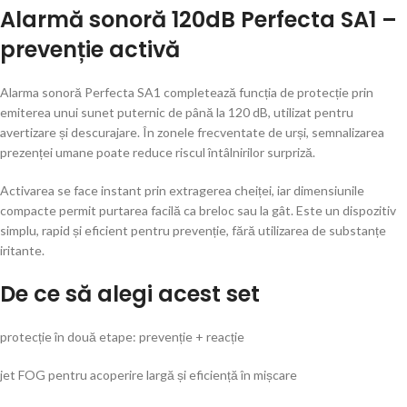
Alarmă sonoră 120dB Perfecta SA1 –
prevenție activă
Alarma sonoră Perfecta SA1 completează funcția de protecție prin
emiterea unui sunet puternic de până la 120 dB, utilizat pentru
avertizare și descurajare. În zonele frecventate de urși, semnalizarea
prezenței umane poate reduce riscul întâlnirilor surpriză.
Activarea se face instant prin extragerea cheiței, iar dimensiunile
compacte permit purtarea facilă ca breloc sau la gât. Este un dispozitiv
simplu, rapid și eficient pentru prevenție, fără utilizarea de substanțe
iritante.
De ce să alegi acest set
protecție în două etape: prevenție + reacție
jet FOG pentru acoperire largă și eficiență în mișcare