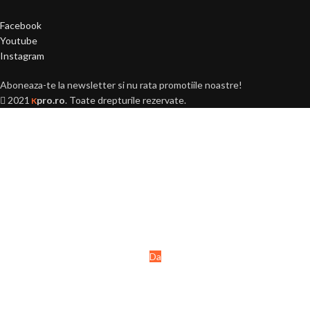
Facebook
Youtube
Instagram
Aboneaza-te la newsletter si nu rata promotiile noastre!
2021
pro.ro
. Toate drepturile rezervate.
K
Ai peste 18 ani?
Acest site este destinat
persoanelor majore (+18 ani).
Da
Nu