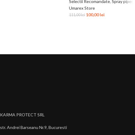
Selectii Recomandate
,
Spray piper
,
Umarex Store
100,00
lei
111,00
lei
KARMA PROTECT SRL
str. Andrei Barseanu Nr.9, Bucuresti