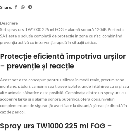
Share:
Descriere
Set spray urs TW1000 225 ml FOG + alarmă sonoră 120dB Perfecta
SA1 este o soluție completă de protecție în zone cu risc, combinând
prevenția activă cu intervenția rapidă în situații critice.
Protecție eficientă împotriva urșilor
– prevenție și reacție
Acest set este conceput pentru utilizare în medii reale, precum zone
montane, păduri, camping sau trasee izolate, unde întâlnirea cu urși sau
alte animale sălbatice este posibilă. Combinația dintre un spray urs cu
acoperire largă și o alarmă sonoră puternică oferă două niveluri
complementare de siguranță: avertizare la distanță și reacție directă în
caz de pericol.
Spray urs TW1000 225 ml FOG –