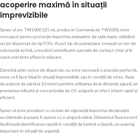
acoperire maximă în situații
imprevizibile
Spray-ul urs TW1000 225 ml, produs în Germania de
TW1000
, este
conceput pentru protecție împotriva animalelor de talie mare, utilizând
un jet dispersat de tip FOG. Acest tip de pulverizare creează un nor de
substanță activă, crescând semnificativ șansele de contact chiar și în
cazul unei ținte aflate în mișcare.
Datorită ariei conice de dispersie, nu este necesară o precizie perfectă,
ceea ce îl face ideal în situații imprevizibile sau în condiții de stres. Raza
de acțiune de până la 10 metri permite utilizarea de la distanță sigură, iar
presiunea ridicată și concentrația de OC asigură un efect iritant rapid și
eficient.
Spray-ul este prevăzut cu sistem de siguranță împotriva declanșării
accidentale și poate fi operat cu o singură mână. Elementul fluorescent
facilitează identificarea rapidă în condiții de lumină scăzută, un avantaj
important în situații de urgență.