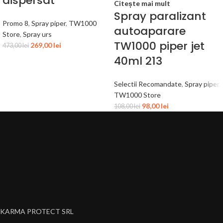
dispersat
Citește mai mult
Spray paralizant
Promo 8
,
Spray piper
,
TW1000
autoaparare
Store
,
Spray urs
TW1000 piper jet
269,00
lei
473,00
lei
40ml 213
Selectii Recomandate
,
Spray piper
,
TW1000 Store
98,00
lei
108,00
lei
KARMA PROTECT SRL