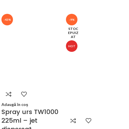
-43%
-9%
STOC
EPUIZ
AT
HOT
Adaugă în coș
Spray urs TW1000
225ml – jet