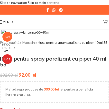
Skip to navigation
Skip to main content
| 📦 Program livrari
|
In perioada
11 August - 18
August,
magazinul KPRO este inchis. Comenziile
MENIU
plasate pana in data de 10 August, la ora 15:00, vor fi
expediate. Va multumim pentru intelegere!
-10%
Prima pagină
»
Magazin
»
Husa pentru spray paralizant cu piper 40 ml 55
STOC
EPUIZ
AT
Husa pentru spray paralizant cu piper 40 ml
HOT
55
92,00
lei
102,00
lei
Mai adauga produse de
300,00
lei
lei pentru a beneficia
livrare gratuita!