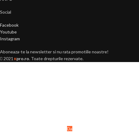
Social
Facebook
Youtube
Instagram
Aboneaza-te la newsletter si nu rata promotiile noastre!
2021
pro.ro
. Toate drepturile rezervate.
K
Ai peste 18 ani?
Acest site este destinat
persoanelor majore (+18 ani).
Da