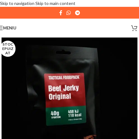
Skip to navigation
Skip to main content
| 📦 Program livrari
|
In perioada
11 August - 18
August,
magazinul KPRO este inchis. Comenziile
MENIU
plasate pana in data de 10 August, la ora 15:00, vor fi
expediate. Va multumim pentru intelegere!
STOC
EPUIZ
AT