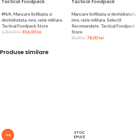
Tactical Foodpack
Tactical Foodpack
#N/A
,
Mancare liofilizata si
Mancare liofilizata si deshidratata,
deshidratata, mre, ratie militara
,
mre, ratie militara
,
Selectii
Tactical Foodpack Store
Recomandate
,
Tactical Foodpack
816,00
lei
Store
1.359,00
lei
78,00
lei
86,00
lei
Produse similare
STOC
-9%
EPUIZ