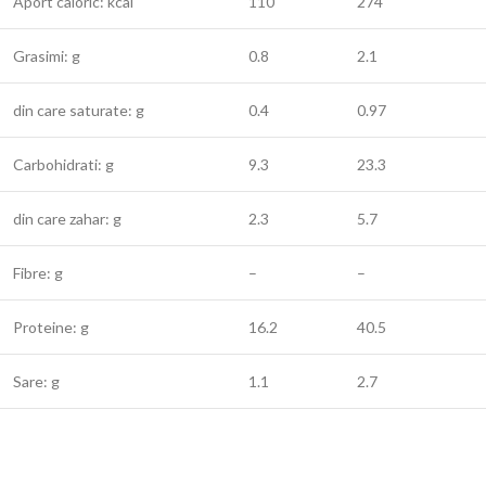
Aport caloric: kcal
110
274
Grasimi: g
0.8
2.1
din care saturate: g
0.4
0.97
Carbohidrati: g
9.3
23.3
din care zahar: g
2.3
5.7
Fibre: g
–
–
Proteine: g
16.2
40.5
Sare: g
1.1
2.7