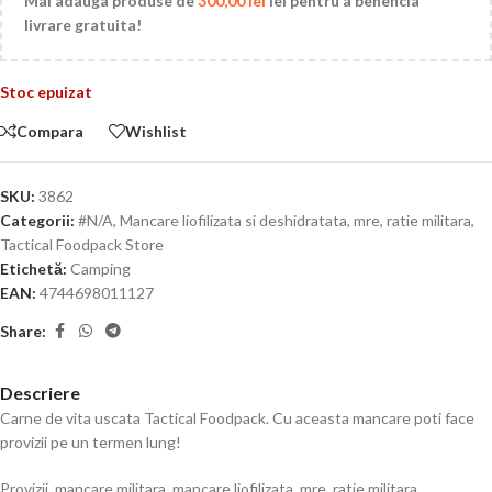
Mai adauga produse de
300,00
lei
lei pentru a beneficia
livrare gratuita!
Stoc epuizat
Compara
Wishlist
SKU:
3862
Categorii:
#N/A
,
Mancare liofilizata si deshidratata, mre, ratie militara
,
Tactical Foodpack Store
Etichetă:
Camping
EAN:
4744698011127
Share:
Descriere
Carne de vita uscata Tactical Foodpack. Cu aceasta mancare poti face
provizii pe un termen lung!
Provizii, mancare militara, mancare liofilizata, mre, ratie militara.