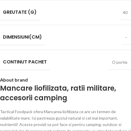
GREUTATE (G)
40
DIMENSIUNI(CM)
–
CONTINUT PACHET
O portie
About brand
Mancare liofilizata
,
ratii militare
,
accesorii camping
Tactical Foodpack ofera Mancarea liofilizata ce are un termen de
valabilitate mare. Isi pastreaza gustul natural si cel mai important,
nutrientii! Aceste provizii se pot face si pentru camping, outdoor si
supravietuire deoarece sunt extrem de compacte, cu greutate redusa si