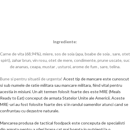
Ingrediente:
Carne de vita (68,94%),
miere,
sos de soia (apa, boabe de
soia
, sare, otet
spirt), zahar brun, vin rosu, otet de mere, condimente, prune uscate, suc
de ananas, ceapa,
mustar
, usturoi, arome de fum , sare,
telina.
Bune si pentru situatii de urgenta!
Acest tip de mancare este cunoscut
si sub numele de ratie militara sau mancare militara, fiind vital pentru
acestia in misiuni. Un alt termen folosit foarte des este MRE (Meals
Ready to Eat) conceput de armata Statelor Unite ale Americii. Aceste
MRE-uri au fost folosite foarte des si in randul oamenilor atunci cand se
confruntau cu dezastre naturale.
Mancarea produsa de tactical foodpack este conceputa de specialisti
din armata pentru a oferi hrana cat mai bogata in nutrienti la o