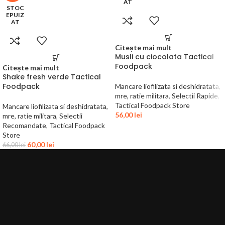
AT
STOC
EPUIZ
AT
Citește mai mult
Musli cu ciocolata Tactical
Foodpack
Citește mai mult
Shake fresh verde Tactical
Foodpack
Mancare liofilizata si deshidratata,
mre, ratie militara
,
Selectii Rapide
,
Tactical Foodpack Store
Mancare liofilizata si deshidratata,
56,00
lei
mre, ratie militara
,
Selectii
Recomandate
,
Tactical Foodpack
Store
60,00
lei
66,00
lei