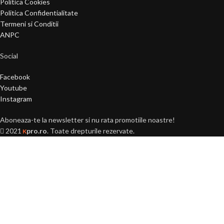
Politica Cookies
Politica Confidentialitate
Termeni si Conditii
ANPC
Social
Facebook
Youtube
Instagram
Aboneaza-te la newsletter si nu rata promotiile noastre!
2021
pro.ro
. Toate drepturile rezervate.
K
Ai peste 18 ani?
Acest site este destinat
persoanelor majore (+18 ani).