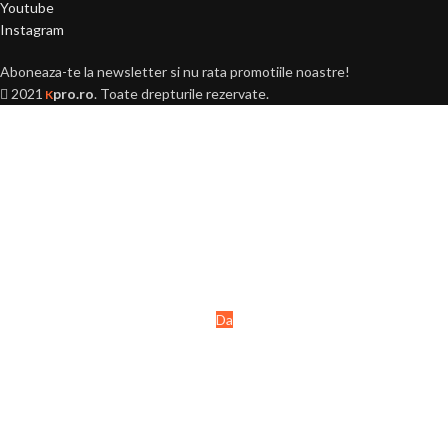
Youtube
Instagram
Aboneaza-te la newsletter si nu rata promotiile noastre!
2021
pro.ro
. Toate drepturile rezervate.
K
Ai peste 18 ani?
Acest site este destinat
persoanelor majore (+18 ani).
Da
Nu