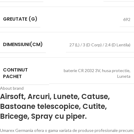
GREUTATE (G)
692
DIMENSIUNI(CM)
27 (L) / 3 (D Corp) / 2.4 (D Lentila)
CONTINUT
baterie CR 2032 3V
,
husa protectie
,
PACHET
Luneta
About brand
Airsoft
,
Arcuri
,
Lunete
,
Catuse
,
Bastoane telescopice
,
Cutite
,
Bricege
,
Spray cu piper.
Umarex Germania ofera o gama variata de produse profesionale precum: