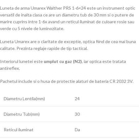
Luneta de arma Umarex Walther PRS 1-6×24 este un instrument optic
versatil de inalta clasa ce are un diametru tub de 30 mm si o putere de
marire cuprins intre 1-6x avand un reticul iluminat de culoare rosie sau
verde cu 5 nivele de luminozitate.
Luneta Umarex are o claritate de exceptie, optica fiind de cea mai buna
calitate. Prezinta reglaje rapide de tip tactical.
Interiorul lunetei este
umplut cu gaz (N2)
, iar optica este tratata
antireflex.
Pachetul include si o husa de protectie alaturi de bateria CR 2032 3V.
Diametru Lentila(mm)
24
Diametru Tub(mm)
30
Reticul iluminat
Da