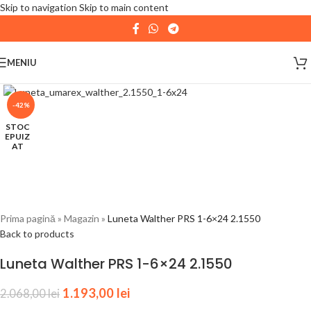
Skip to navigation
Skip to main content
| 📦 Program livrari
|
In perioada
11 August - 18
August,
magazinul KPRO este inchis. Comenziile
MENIU
plasate pana in data de 10 August, la ora 15:00, vor fi
expediate. Va multumim pentru intelegere!
-42%
STOC
EPUIZ
AT
Prima pagină
»
Magazin
»
Luneta Walther PRS 1-6×24 2.1550
Back to products
Luneta Walther PRS 1-6×24 2.1550
1.193,00
lei
2.068,00
lei