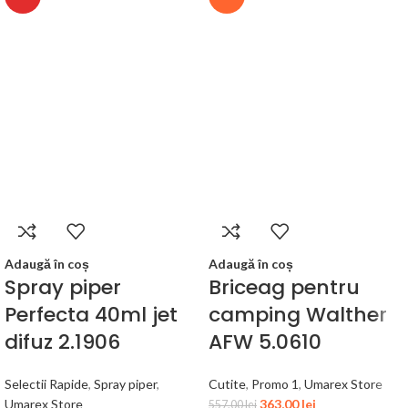
Adaugă în coș
Adaugă în coș
Spray piper
Briceag pentru
Perfecta 40ml jet
camping Walther
difuz 2.1906
AFW 5.0610
Selectii Rapide
,
Spray piper
,
Cutite
,
Promo 1
,
Umarex Store
Umarex Store
363,00
lei
557,00
lei