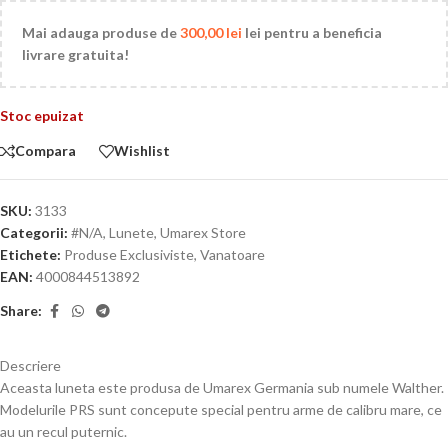
Mai adauga produse de
300,00
lei
lei pentru a beneficia
livrare gratuita!
Stoc epuizat
Compara
Wishlist
SKU:
3133
Categorii:
#N/A
,
Lunete
,
Umarex Store
Etichete:
Produse Exclusiviste
,
Vanatoare
EAN:
4000844513892
Share:
Descriere
Aceasta luneta este produsa de Umarex Germania sub numele Walther.
Modelurile PRS sunt concepute special pentru arme de calibru mare, ce
au un recul puternic.