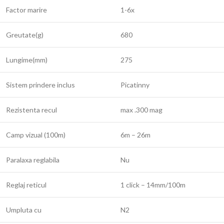
Factor marire
1-6x
Greutate(g)
680
Lungime(mm)
275
Sistem prindere inclus
Picatinny
Rezistenta recul
max .300 mag
Camp vizual (100m)
6m – 26m
Paralaxa reglabila
Nu
Reglaj reticul
1 click – 14mm/100m
Umpluta cu
N2