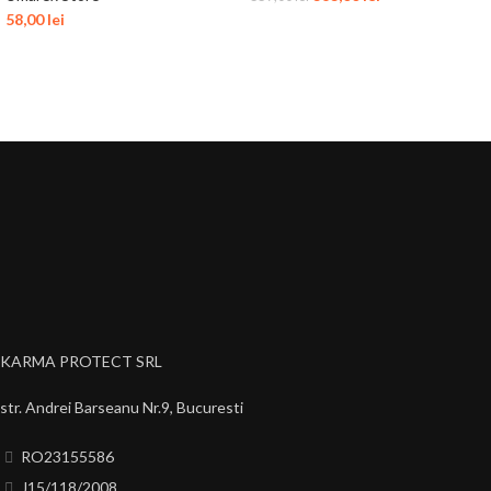
58,00
lei
KARMA PROTECT SRL
str. Andrei Barseanu Nr.9, Bucuresti
RO23155586
J15/118/2008