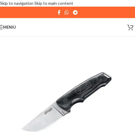
Skip to navigation
Skip to main content
| 📦 Program livrari
|
In perioada
11 August - 18
August,
magazinul KPRO este inchis. Comenziile
MENIU
plasate pana in data de 10 August, la ora 15:00, vor fi
expediate. Va multumim pentru intelegere!