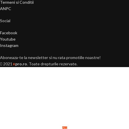
Termeni si Conditii
ANPC
Social
Facebook
Youtube
Instagram
Aboneaza-te la newsletter si nu rata promotiile noastre!
2021
pro.ro
. Toate drepturile rezervate.
K
Ai peste 18 ani?
Acest site este destinat
persoanelor majore (+18 ani).
Da