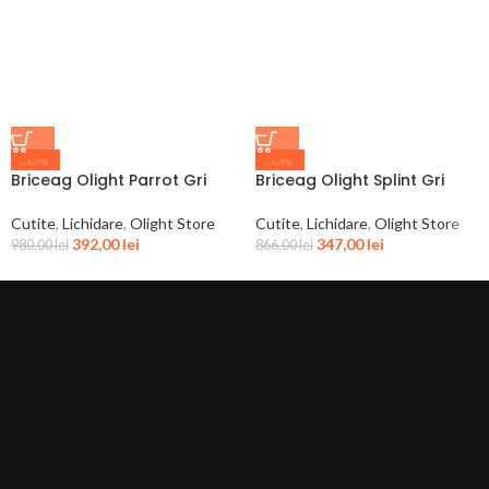
-60%
-60%
Briceag Olight Parrot Gri
Briceag Olight Splint Gri
Cutite
,
Lichidare
,
Olight Store
Cutite
,
Lichidare
,
Olight Store
392,00
lei
347,00
lei
980,00
lei
866,00
lei