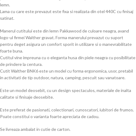
lemn.
Lama cu care este prevazut este fixa si realizata din otel 440C cu finisaj
satinat.
Manerul cutitului este din lemn Pakkawood de culoare neagra, avand
logo-ul firmei Walther gravat. Forma manerului prevazut cu suport
pentru deget asigura un comfort sporit in utilizare si o manevrabilitate
foarte buna.
Cutitul vine impreuna cu o eleganta husa din piele neagra cu posibilitate
de prindere la centura.
Cutit Walther BNK6 este un model cu forma ergonomica, usor, pretabil
in activitati de tip outdoor, natura, camping, pescuit sau vanatoare.
Este un model deosebit, cu un design spectaculos, materiale de inalta
calitate si finisaje deosebite.
Este preferat de pasionati, colectionari, cunoscatori, iubitori de frumos.
Poate constitui o varianta foarte apreciata de cadou.
Se livreaza ambalat in cutie de carton.