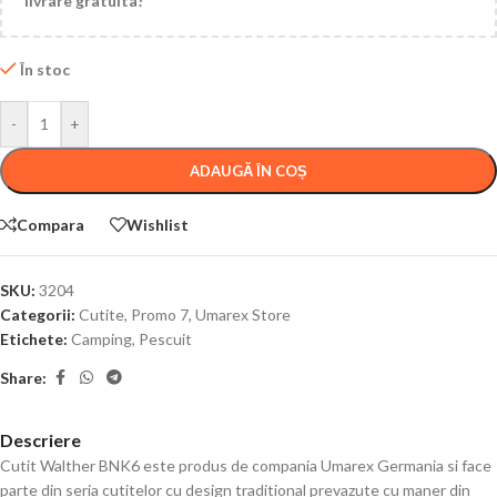
livrare gratuita!
În stoc
-
+
ADAUGĂ ÎN COȘ
Compara
Wishlist
SKU:
3204
Categorii:
Cutite
,
Promo 7
,
Umarex Store
Etichete:
Camping
,
Pescuit
Share:
Descriere
Cutit Walther BNK6 este produs de compania Umarex Germania si face
parte din seria cutitelor cu design traditional prevazute cu maner din