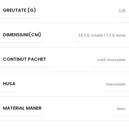
GREUTATE (G)
128
DIMENSIUNI(CM)
18.3 (L totala) / 7.5 (L lama)
CONTINUT PACHET
cutit
,
husa piele
HUSA
teaca piele
MATERIAL MANER
lemn