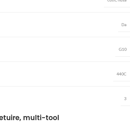
Da
G10
440C
3
etuire
,
multi-tool