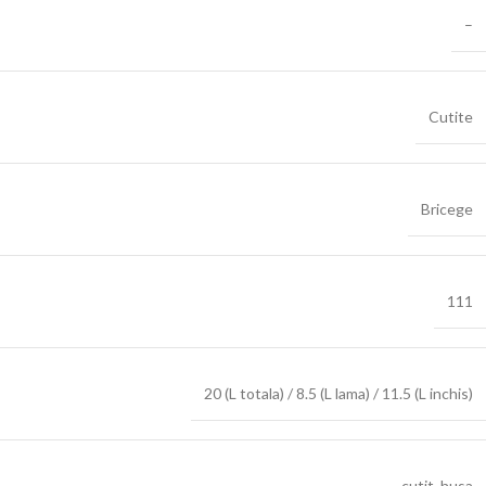
–
Cutite
Bricege
111
20 (L totala) / 8.5 (L lama) / 11.5 (L inchis)
cutit
,
husa