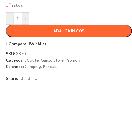
În stoc
-
+
ADAUGĂ ÎN COȘ
Compara
Wishlist
SKU:
3870
Categorii:
Cutite
,
Ganzo Store
,
Promo 7
Etichete:
Camping
,
Pescuit
Share: