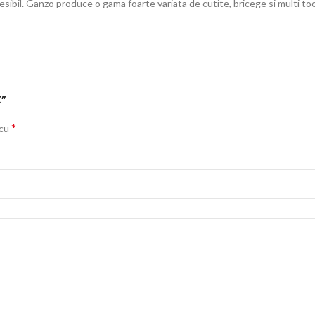
sibil. Ganzo produce o gama foarte variata de cutite, bricege si multi to
K”
*
 cu