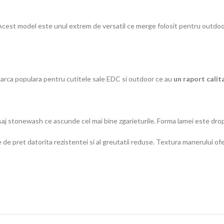
cest model este unul extrem de versatil ce merge folosit pentru outdoor, 
rca populara pentru cutitele sale EDC si outdoor ce au
un raport calit
saj stonewash ce ascunde cel mai bine zgarieturile. Forma lamei este dro
 de pret datorita rezistentei si al greutatii reduse. Textura manerului of