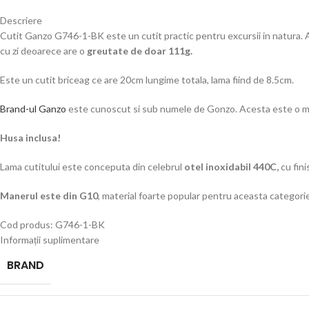
Descriere
Cutit Ganzo G746-1-BK este un cutit practic pentru excursii in natura. A
cu zi deoarece are o
greutate de doar 111g.
Este un cutit briceag ce are 20cm lungime totala, lama fiind de 8.5cm.
Brand-ul Ganzo
este cunoscut si sub numele de Gonzo. Acesta este o ma
Husa inclusa!
Lama cutitului este conceputa din celebrul
otel inoxidabil 440C,
cu fini
Manerul este din G10
, material foarte popular pentru aceasta categorie
Cod produs: G746-1-BK
Informații suplimentare
BRAND