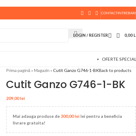
CONTACT
INTREBARI
 data de 10 August, la ora 15:00, vor fi expediate. Va
LOGIN / REGISTER
0,00
L
OFERTE SPECIA
Prima pagină
»
Magazin
»
Cutit Ganzo G746-1-BK
Back to products
Cutit Ganzo G746-1-BK
209,00
lei
Mai adauga produse de
300,00
lei
lei pentru a beneficia
livrare gratuita!