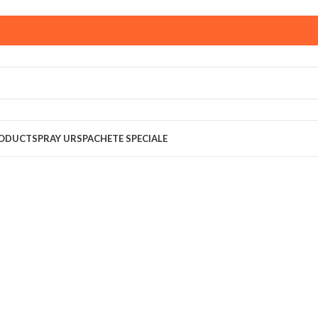
ust,
magazinul KPRO este inchis. Comenziile plasate pana in
multumim pentru intelegere!
RODUCT
SPRAY URS
PACHETE SPECIALE