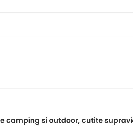
te camping si outdoor
,
cutite supravi