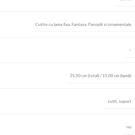
Cutite cu lama fixa
,
Fantasy
,
Panoplii si ornamentale
–
25.50 cm (total) / 15.00 cm (lamă)
cutit
,
suport
nu