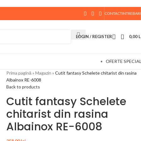
CONTACT
INTREBARI
 data de 10 August, la ora 15:00, vor fi expediate. Va
LOGIN / REGISTER
0,00
L
OFERTE SPECIA
Prima pagină
»
Magazin
»
Cutit fantasy Schelete chitarist din rasina
Albainox RE-6008
Back to products
Cutit fantasy Schelete
chitarist din rasina
Albainox RE-6008
258,00
lei