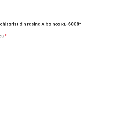
e chitarist din rasina Albainox RE-6008”
*
 cu