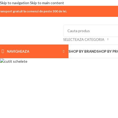
Skip to navigation
Skip to main content
ransport gratuit la comenzi de peste 300 de lei.
| 📦 Program livrari
|
In perioada
11 August - 18 Aug
SELECTEAZA CATEGORIA
NAVIGHEAZA
SHOP BY BRAND
SHOP BY P