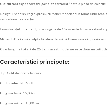
Cuțitul fantasy decorativ „Schelet chitarist”
este o piesă de colecție 
Designul neobișnuit și expresiv, cu mâner modelat sub forma unui
schel
sau cadouri de colecție.
Lama din
oțel inoxidabil
, cu o lungime de
15 cm
, este finisată satinat și
Mânerul din
rășină sculptată
oferă detalii tridimensionale impresionant
Cu o lungime totală de 25,5 cm, acest model nu este doar un cuțit dec
Caracteristici principale:
Tip:
Cuțit decorativ fantasy
Cod produs
: RE-6008
Lungime lamă:
15,00 cm
Lungime mâner:
10,00 cm