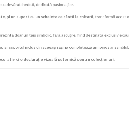
cu adevărat inedită, dedicată pasionaților.
ete
,
și un suport cu un schelete ce cântă la chitară,
transformă acest o
 prezintă doar un tăiș simbolic, fără ascuțire, fiind destinată exclusiv expun
e, iar suportul inclus din aceeași rășină completează armonios ansamblul.
orativ, ci o declarație vizuală puternică pentru colecționari.