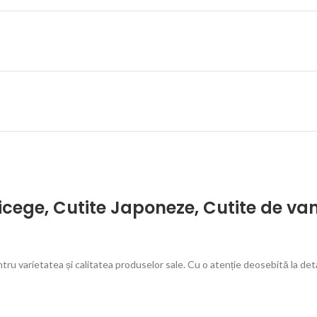
icege
,
Cutite Japoneze
,
Cutite de va
 varietatea și calitatea produselor sale. Cu o atenție deosebită la detalii