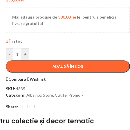
Mai adauga produse de
300,00
lei
lei pentru a beneficia
livrare gratuita!
În stoc
-
+
ADAUGĂ ÎN COȘ
Compara
Wishlist
SKU:
4835
Categorii:
Albainox Store
,
Cutite
,
Promo 7
Share:
tru colecție și decor tematic