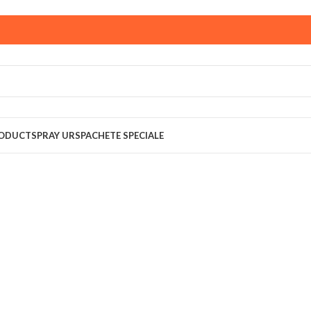
ust,
magazinul KPRO este inchis. Comenziile plasate pana in
multumim pentru intelegere!
RODUCT
SPRAY URS
PACHETE SPECIALE