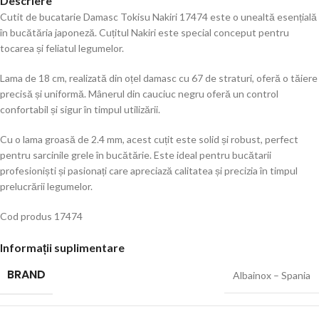
Descriere
Cutit de bucatarie Damasc Tokisu Nakiri 17474 este o unealtă esențială
în bucătăria japoneză. Cuțitul Nakiri este special conceput pentru
tocarea și feliatul legumelor.
Lama de 18 cm, realizată din oțel damasc cu 67 de straturi, oferă o tăiere
precisă și uniformă. Mânerul din cauciuc negru oferă un control
confortabil și sigur în timpul utilizării.
Cu o lama groasă de 2.4 mm, acest cuțit este solid și robust, perfect
pentru sarcinile grele în bucătărie. Este ideal pentru bucătarii
profesioniști și pasionați care apreciază calitatea și precizia în timpul
prelucrării legumelor.
Cod produs 17474
Informații suplimentare
BRAND
Albainox – Spania