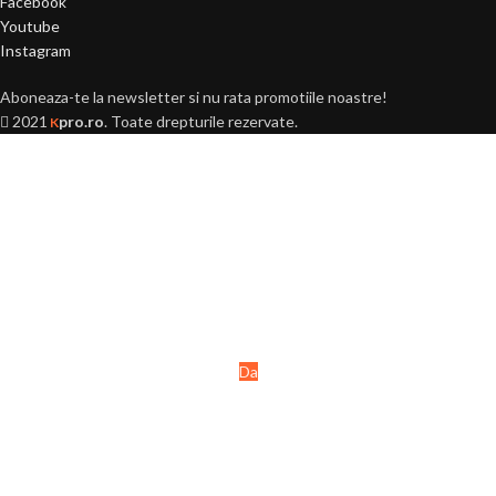
Facebook
Youtube
Instagram
Aboneaza-te la newsletter si nu rata promotiile noastre!
2021
pro.ro
. Toate drepturile rezervate.
K
Ai peste 18 ani?
Acest site este destinat
persoanelor majore (+18 ani).
Da
Nu