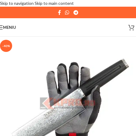
Skip to navigation
Skip to main content
| 📦 Program livrari
|
In perioada
11 August - 18
August,
magazinul KPRO este inchis. Comenziile
MENIU
plasate pana in data de 10 August, la ora 15:00, vor fi
expediate. Va multumim pentru intelegere!
-40%