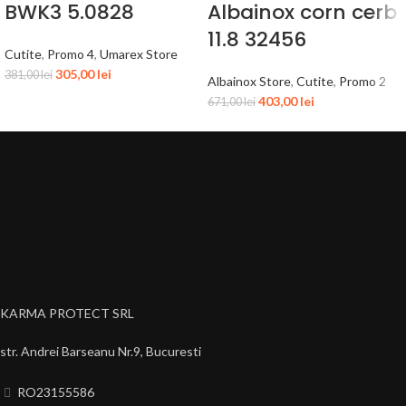
BWK3 5.0828
Albainox corn cerb
11.8 32456
Cutite
,
Promo 4
,
Umarex Store
305,00
lei
381,00
lei
Albainox Store
,
Cutite
,
Promo 2
403,00
lei
671,00
lei
KARMA PROTECT SRL
str. Andrei Barseanu Nr.9, Bucuresti
RO23155586