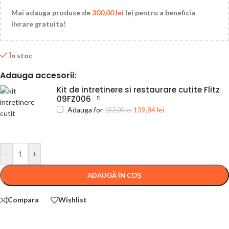
Mai adauga produse de
300,00
lei
lei pentru a beneficia
livrare gratuita!
În stoc
Adauga accesorii:
Kit de intretinere si restaurare cutite Flitz
09FZ006
Adauga for
139,84
lei
152,00
lei
-
+
ADAUGĂ ÎN COȘ
Compara
Wishlist