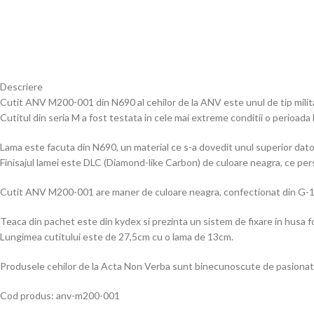
Descriere
Cutit ANV M200-001 din N690 al cehilor de la ANV este unul de tip milita
Cutitul din seria M a fost testata in cele mai extreme conditii o perioad
Lama este facuta din N690, un material ce s-a dovedit unul superior datorit
Finisajul lamei este DLC (Diamond-like Carbon) de culoare neagra, ce persis
Cutit ANV M200-001 are maner de culoare neagra, confectionat din G-10, 
Teaca din pachet este din kydex si prezinta un sistem de fixare in husa fo
Lungimea cutitului este de 27,5cm cu o lama de 13cm.
Produsele cehilor de la Acta Non Verba sunt binecunoscute de pasionati dre
Cod produs: anv-m200-001