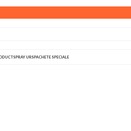
ust,
magazinul KPRO este inchis. Comenziile plasate pana in
multumim pentru intelegere!
RODUCT
SPRAY URS
PACHETE SPECIALE