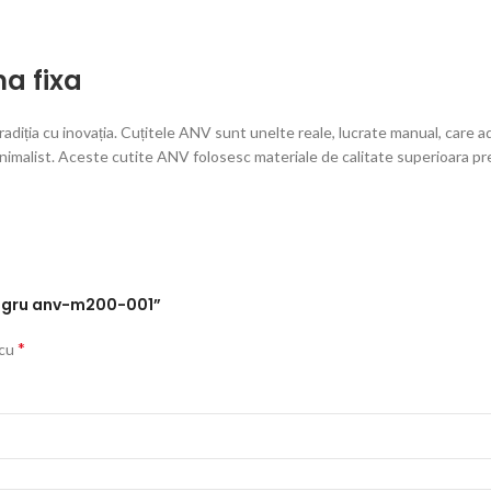
ma fixa
iția cu inovația. Cuțitele ANV sunt unelte reale, lucrate manual, care ada
minimalist. Aceste cutite ANV folosesc materiale de calitate superioara p
 Negru anv-m200-001”
*
 cu