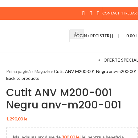
CONTACT
INTREBARI
 data de 10 August, la ora 15:00, vor fi expediate. Va
LOGIN / REGISTER
0,00
L
OFERTE SPECIA
Prima pagină
»
Magazin
»
Cutit ANV M200-001 Negru anv-m200-001
Back to products
Cutit ANV M200-001
Negru anv-m200-001
1.290,00
lei
Mai adauga produse de
300,00
lei
lei pentru a beneficia