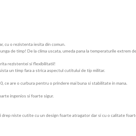
r, cu o rezistenta iesita din comun.
a lunga de timp! De la clima uscata, umeda pana la temperaturile extrem de
a rezistentei si flexibilitatii!
ta un timp fara a strica aspectul cutitului de tip militar.
ce are o curbura pentru o prindere mai buna si stabilitate in mana.
arte ingenios si foarte sigur.
p niste cutite cu un design foarte atragator dar si cu o calitate foarte r