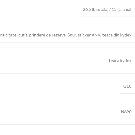
26.5 (L totala) / 13 (L lama)
enticitate
,
cutit
,
prindere de rezerva
,
Snur
,
sticker ANV
,
teaca din kydex
teaca kydex
G10
N690