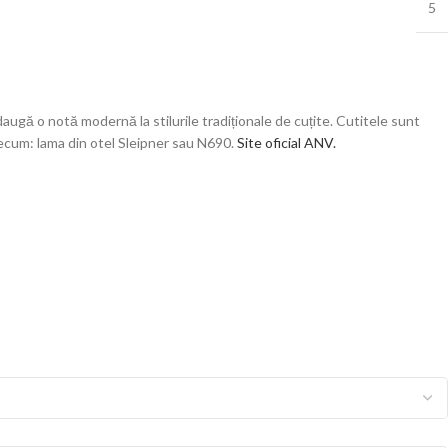
5
ugă o notă modernă la stilurile tradiționale de cuțite. Cutitele sunt
recum: lama din otel Sleipner sau N690.
Site oficial ANV.