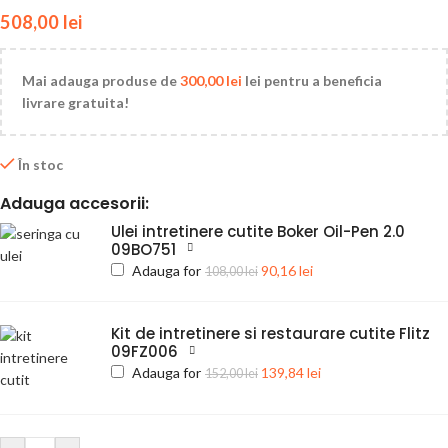
508,00
lei
Mai adauga produse de
300,00
lei
lei pentru a beneficia
livrare gratuita!
În stoc
Adauga accesorii:
Ulei intretinere cutite Boker Oil-Pen 2.0
09BO751
Adauga for
90,16
lei
108,00
lei
Kit de intretinere si restaurare cutite Flitz
09FZ006
Adauga for
139,84
lei
152,00
lei