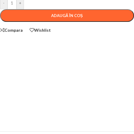
-
+
ADAUGĂ ÎN COȘ
Compara
Wishlist