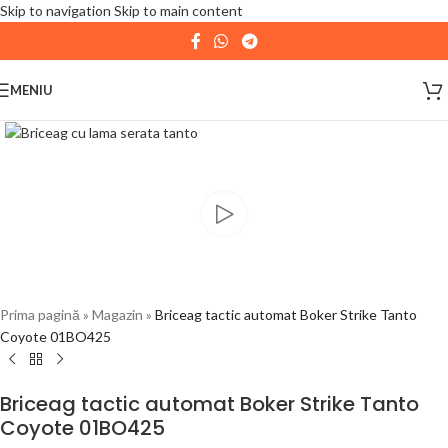
Skip to navigation
Skip to main content
| 📦 Program livrari
|
In perioada
11 August - 18
August,
magazinul KPRO este inchis. Comenziile
MENIU
plasate in aceasta perioada vor fi expediate
incepand cu
19 August
. Va multumim pentru
intelegere!
Prima pagină
»
Magazin
»
Briceag tactic automat Boker Strike Tanto
Coyote 01BO425
Briceag tactic automat Boker Strike Tanto
Coyote 01BO425