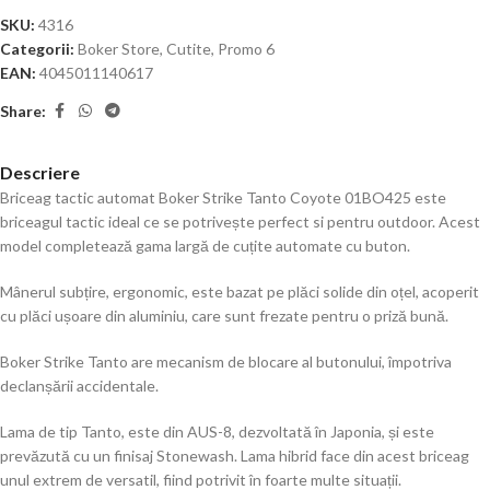
SKU:
4316
Categorii:
Boker Store
,
Cutite
,
Promo 6
EAN:
4045011140617
Share:
Descriere
Briceag tactic automat Boker Strike Tanto Coyote 01BO425 este
briceagul tactic ideal ce se potrivește perfect si pentru outdoor. Acest
model completează gama largă de cuțite automate cu buton.
Mânerul subțire, ergonomic, este bazat pe plăci solide din oțel, acoperit
cu plăci ușoare din aluminiu, care sunt frezate pentru o priză bună.
Boker Strike Tanto are mecanism de blocare al butonului, împotriva
declanșării accidentale.
Lama de tip Tanto, este din AUS-8, dezvoltată în Japonia, și este
prevăzută cu un finisaj Stonewash. Lama hibrid face din acest briceag
unul extrem de versatil, fiind potrivit în foarte multe situații.