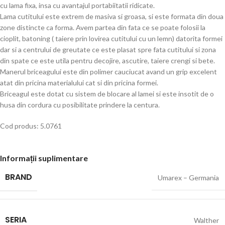
cu lama fixa, insa cu avantajul portabiitatii ridicate.
Lama cutitului este extrem de masiva si groasa, si este formata din doua
zone distincte ca forma. Avem partea din fata ce se poate folosii la
cioplit, batoning ( taiere prin lovirea cutitului cu un lemn) datorita formei
dar si a centrului de greutate ce este plasat spre fata cutitului si zona
din spate ce este utila pentru decojire, ascutire, taiere crengi si bete.
Manerul briceagului este din polimer cauciucat avand un grip excelent
atat din pricina materialului cat si din pricina formei.
Briceagul este dotat cu sistem de blocare al lamei si este insotit de o
husa din cordura cu posibilitate prindere la centura.
Cod produs: 5.0761
Informații suplimentare
BRAND
Umarex – Germania
SERIA
Walther