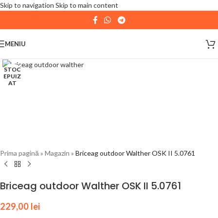
Skip to navigation
Skip to main content
| 📦 Program livrari
|
In perioada
11 August - 18
August,
magazinul KPRO este inchis. Comenziile
MENIU
plasate pana in data de 10 August, la ora 15:00, vor fi
expediate. Va multumim pentru intelegere!
STOC
EPUIZ
AT
Prima pagină
»
Magazin
»
Briceag outdoor Walther OSK II 5.0761
Briceag outdoor Walther OSK II 5.0761
229,00
lei