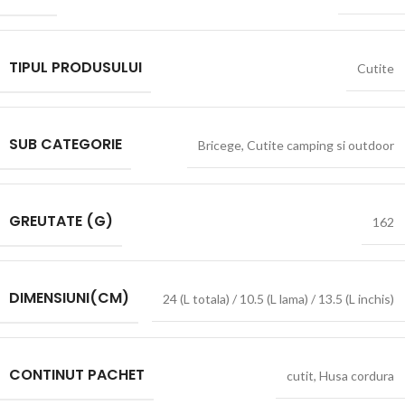
TIPUL PRODUSULUI
Cutite
SUB CATEGORIE
Bricege
,
Cutite camping si outdoor
GREUTATE (G)
162
DIMENSIUNI(CM)
24 (L totala) / 10.5 (L lama) / 13.5 (L inchis)
CONTINUT PACHET
cutit
,
Husa cordura