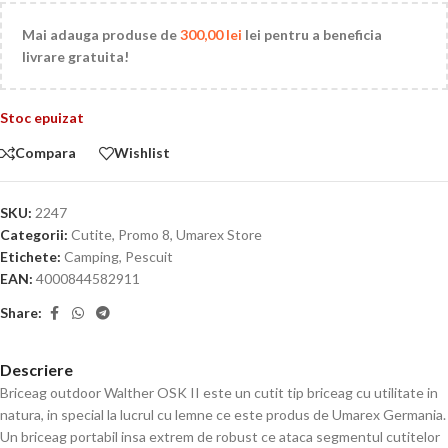
Mai adauga produse de
300,00
lei
lei pentru a beneficia
livrare gratuita!
Stoc epuizat
Compara
Wishlist
SKU:
2247
Categorii:
Cutite
,
Promo 8
,
Umarex Store
Etichete:
Camping
,
Pescuit
EAN:
4000844582911
Share:
Descriere
Briceag outdoor Walther OSK II este un cutit tip briceag cu utilitate in
natura, in special la lucrul cu lemne ce este produs de Umarex Germania.
Un briceag portabil insa extrem de robust ce ataca segmentul cutitelor