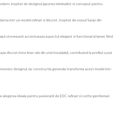
dern, inspirat de designul japonez minimalist si conceput pentru
na intr-un model rafinat si discret. Inspirat de orasul Sanjo din
ajul stonewash accentueaza aspectul elegant si functional al lamei, fiind
 discret intre liner-ele din otel inoxidabil, contribuind la profilul curat
armonios designul, iar constructia generala transforma acest model intr-
 alegerea ideala pentru pasionatii de EDC rafinat si cutite gentleman