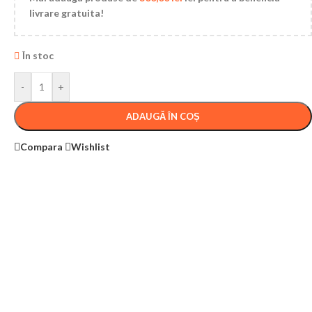
livrare gratuita!
În stoc
-
+
ADAUGĂ ÎN COȘ
Compara
Wishlist