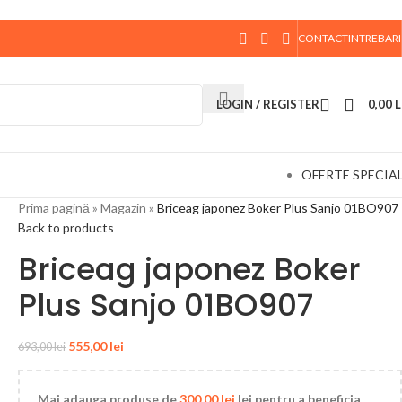
CONTACT
INTREBARI
 data de 10 August, la ora 15:00, vor fi expediate. Va
LOGIN / REGISTER
0,00
L
OFERTE SPECIA
Prima pagină
»
Magazin
»
Briceag japonez Boker Plus Sanjo 01BO907
Back to products
Briceag japonez Boker
Plus Sanjo 01BO907
555,00
lei
693,00
lei
Mai adauga produse de
300,00
lei
lei pentru a beneficia