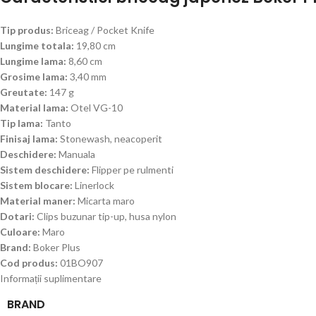
Tip produs:
Briceag / Pocket Knife
Lungime totala:
19,80 cm
Lungime lama:
8,60 cm
Grosime lama:
3,40 mm
Greutate:
147 g
Material lama:
Otel VG-10
Tip lama:
Tanto
Finisaj lama:
Stonewash, neacoperit
Deschidere:
Manuala
Sistem deschidere:
Flipper pe rulmenti
Sistem blocare:
Linerlock
Material maner:
Micarta maro
Dotari:
Clips buzunar tip-up, husa nylon
Culoare:
Maro
Brand:
Boker Plus
Cod produs:
01BO907
Informații suplimentare
BRAND