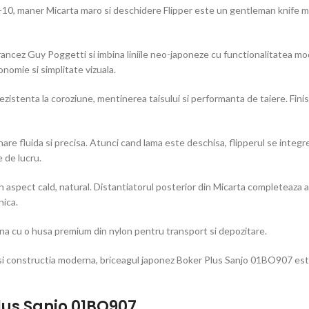
10, maner Micarta maro si deschidere Flipper este un gentleman knife mo
cez Guy Poggetti si imbina liniile neo-japoneze cu functionalitatea moder
nomie si simplitate vizuala.
zistenta la coroziune, mentinerea taisului si performanta de taiere. Finis
e fluida si precisa. Atunci cand lama este deschisa, flipperul se integreaza
e de lucru.
n aspect cald, natural. Distantiatorul posterior din Micarta completeaza 
nica.
euna cu o husa premium din nylon pentru transport si depozitare.
 si constructia moderna, briceagul japonez Boker Plus Sanjo 01BO907 este
lus Sanjo 01BO907