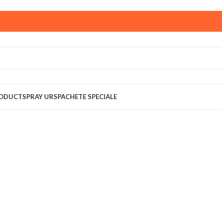
ust,
magazinul KPRO este inchis. Comenziile plasate pana in
multumim pentru intelegere!
RODUCT
SPRAY URS
PACHETE SPECIALE