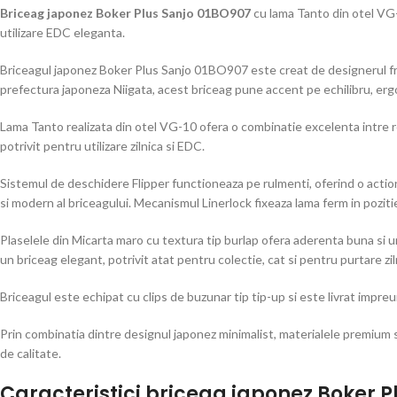
Briceag japonez Boker Plus Sanjo 01BO907
cu lama Tanto din otel VG-
utilizare EDC eleganta.
Briceagul japonez Boker Plus Sanjo 01BO907 este creat de designerul fran
prefectura japoneza Niigata, acest briceag pune accent pe echilibru, ergo
Lama Tanto realizata din otel VG-10 ofera o combinatie excelenta intre re
potrivit pentru utilizare zilnica si EDC.
Sistemul de deschidere Flipper functioneaza pe rulmenti, oferind o actionar
si modern al briceagului. Mecanismul Linerlock fixeaza lama ferm in poziti
Plaselele din Micarta maro cu textura tip burlap ofera aderenta buna si u
un briceag elegant, potrivit atat pentru colectie, cat si pentru purtare zil
Briceagul este echipat cu clips de buzunar tip tip-up si este livrat impr
Prin combinatia dintre designul japonez minimalist, materialele premium
de calitate.
Caracteristici briceag japonez Boker P