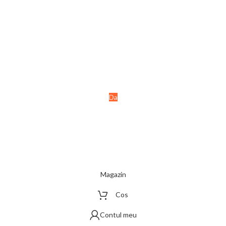
Ai peste 18 ani?
Acest site este destinat
persoanelor majore (+18 ani).
Da
Nu
Magazin
Cos
Contul meu