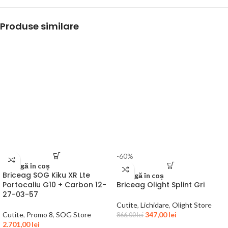
Produse similare
-60%
Adaugă în coș
Briceag SOG Kiku XR Lte
Adaugă în coș
Portocaliu G10 + Carbon 12-
Briceag Olight Splint Gri
27-03-57
Cutite
,
Lichidare
,
Olight Store
Cutite
,
Promo 8
,
SOG Store
347,00
lei
866,00
lei
2.701,00
lei