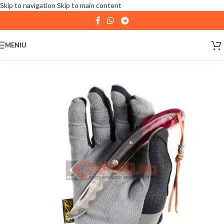
Skip to navigation
Skip to main content
| 📦 Program livrari
|
In perioada
11 August - 18
August,
magazinul KPRO este inchis. Comenziile
MENIU
plasate pana in data de 10 August, la ora 15:00, vor fi
expediate. Va multumim pentru intelegere!