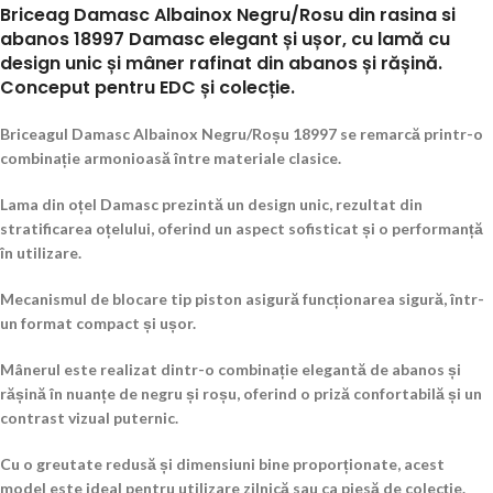
Briceag Damasc Albainox Negru/Rosu din rasina si
abanos 18997 Damasc elegant și ușor, cu lamă cu
design unic și mâner rafinat din abanos și rășină.
Conceput pentru EDC și colecție.
Briceagul Damasc Albainox Negru/Roșu 18997 se remarcă printr-o
combinație armonioasă între materiale clasice.
Lama din oțel Damasc prezintă un design unic, rezultat din
stratificarea oțelului, oferind un aspect sofisticat și o performanță
în utilizare.
Mecanismul de blocare tip piston asigură funcționarea sigură, într-
un format compact și ușor.
Mânerul este realizat dintr-o combinație elegantă de abanos și
rășină în nuanțe de negru și roșu, oferind o priză confortabilă și un
contrast vizual puternic.
Cu o greutate redusă și dimensiuni bine proporționate, acest
model este ideal pentru utilizare zilnică sau ca piesă de colecție.