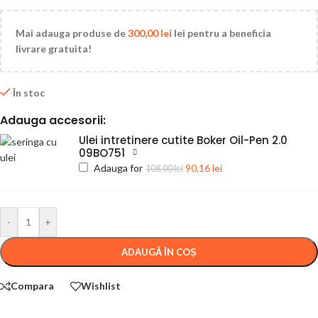
Mai adauga produse de
300,00
lei
lei pentru a beneficia
livrare gratuita!
În stoc
Adauga accesorii:
Ulei intretinere cutite Boker Oil-Pen 2.0
09BO751
Adauga for
90,16
lei
108,00
lei
-
+
ADAUGĂ ÎN COȘ
Compara
Wishlist