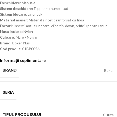
Deschidere:
Manuala
Sistem deschidere:
Flipper si thumb stud
Sistem blocare:
Linerlock
Material maner:
Material sintetic ranforsat cu fibra
Dotari:
Insertii anti-alunecare, clips tip-down, orificiu pentru snur
Husa inclusa:
Nylon
Culoare:
Maro / Negru
Brand:
Boker Plus
Cod produs:
01BP0056
Informații suplimentare
BRAND
Boker
SERIA
–
TIPUL PRODUSULUI
Cutite