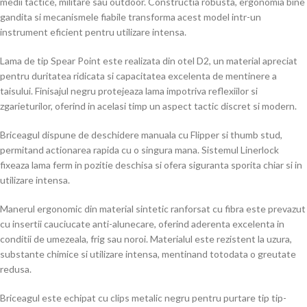
medii tactice, militare sau outdoor. Constructia robusta, ergonomia bine
gandita si mecanismele fiabile transforma acest model intr-un
instrument eficient pentru utilizare intensa.
Lama de tip Spear Point este realizata din otel D2, un material apreciat
pentru duritatea ridicata si capacitatea excelenta de mentinere a
taisului. Finisajul negru protejeaza lama impotriva reflexiilor si
zgarieturilor, oferind in acelasi timp un aspect tactic discret si modern.
Briceagul dispune de deschidere manuala cu Flipper si thumb stud,
permitand actionarea rapida cu o singura mana. Sistemul Linerlock
fixeaza lama ferm in pozitie deschisa si ofera siguranta sporita chiar si in
utilizare intensa.
Manerul ergonomic din material sintetic ranforsat cu fibra este prevazut
cu insertii cauciucate anti-alunecare, oferind aderenta excelenta in
conditii de umezeala, frig sau noroi. Materialul este rezistent la uzura,
substante chimice si utilizare intensa, mentinand totodata o greutate
redusa.
Briceagul este echipat cu clips metalic negru pentru purtare tip tip-