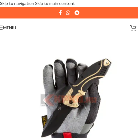
Skip to navigation
Skip to main content
| 📦 Program livrari
|
In perioada
11 August - 18
August,
magazinul KPRO este inchis. Comenziile
MENIU
plasate pana in data de 10 August, la ora 15:00, vor fi
expediate. Va multumim pentru intelegere!