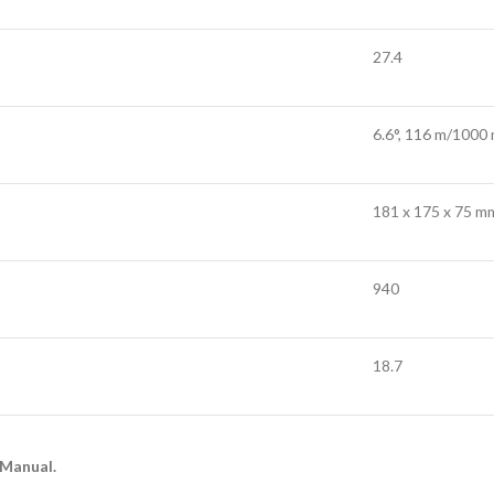
27.4
6.6°, 116 m/1000
181 x 175 x 75 m
940
18.7
 Manual.