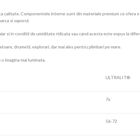
a calitate. Componentele interne sunt din materiale premium ce ofera o re
arca si vaporul.
 chiar si in conditii de umiditate ridicata sau cand acesta este expus la di
oare, drumetii, explorari, dar mai ales pentru plimbari pe mare.
 o imagina mai luminata.
ULTRALIT®
7x
56-72