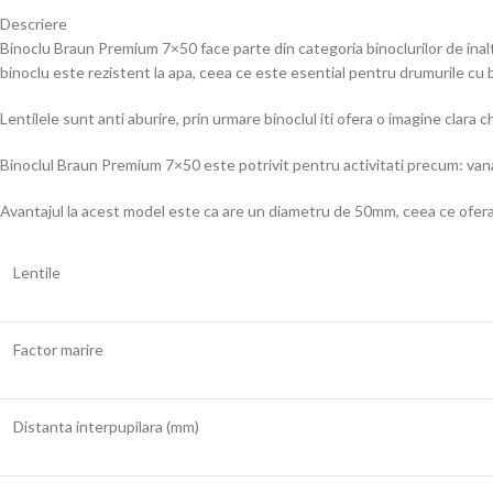
Descriere
Binoclu Braun Premium 7×50 face parte din categoria binoclurilor de inalt
binoclu este rezistent la apa, ceea ce este esential pentru drumurile cu b
Lentilele sunt anti aburire, prin urmare binoclul iti ofera o imagine clara
Binoclul Braun Premium 7×50 este potrivit pentru activitati precum: vanat
Avantajul la acest model este ca are un diametru de 50mm, ceea ce ofera
Lentile
Factor marire
Distanta interpupilara (mm)