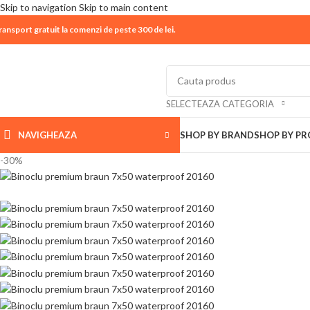
Skip to navigation
Skip to main content
ransport gratuit la comenzi de peste 300 de lei.
| 📦 Program livrari
|
In perioada
11 August - 18 Aug
SELECTEAZA CATEGORIA
NAVIGHEAZA
SHOP BY BRAND
SHOP BY P
-30%