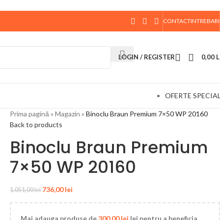
CONTACT
INTREBARI
 data de 10 August, la ora 15:00, vor fi expediate. Va
LOGIN / REGISTER
0,00
L
OFERTE SPECIA
Prima pagină
»
Magazin
»
Binoclu Braun Premium 7×50 WP 20160
Back to products
Binoclu Braun Premium
7×50 WP 20160
736,00
lei
1.051,00
lei
Mai adauga produse de
300,00
lei
lei pentru a beneficia