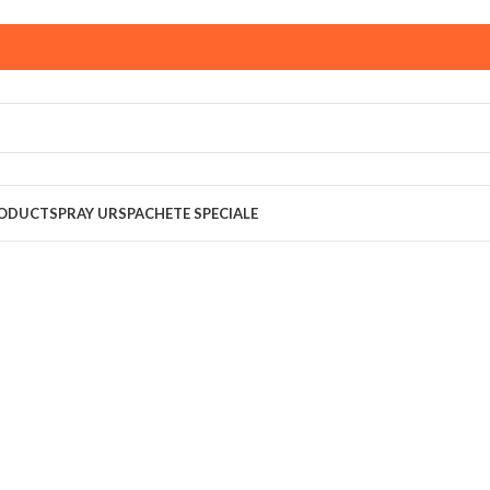
ust,
magazinul KPRO este inchis. Comenziile plasate pana in
multumim pentru intelegere!
RODUCT
SPRAY URS
PACHETE SPECIALE