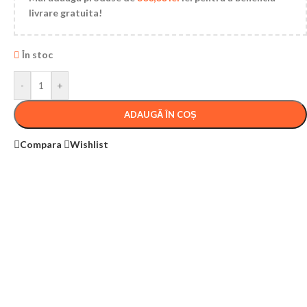
livrare gratuita!
În stoc
-
+
ADAUGĂ ÎN COȘ
Compara
Wishlist