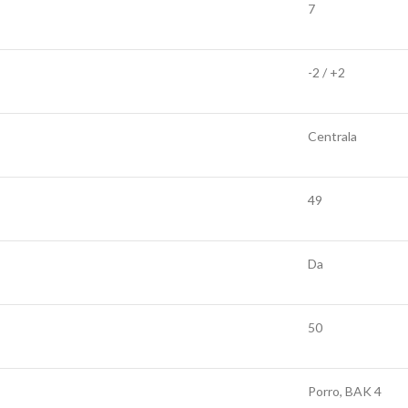
7
-2 / +2
Centrala
49
Da
50
Porro, BAK 4