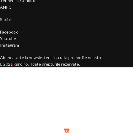
Termeni si Conditii
ANPC
Social
Facebook
Youtube
Instagram
Aboneaza-te la newsletter si nu rata promotiile noastre!
2021
pro.ro
. Toate drepturile rezervate.
K
Ai peste 18 ani?
Acest site este destinat
persoanelor majore (+18 ani).
Da