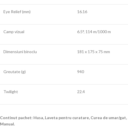
Eye Relief (mm)
16.16
Camp vizual
6.5°, 114 m/1000 m
Dimensiuni binoclu
181 x 175 x 75 mm
Greutate (g)
940
Twilight
22.4
Continut pachet: Husa, Laveta pentru curatare, Curea de umar/gat,
Manual.