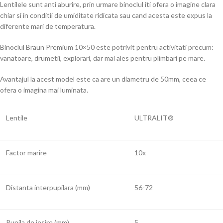
Lentilele sunt anti aburire, prin urmare binoclul iti ofera o imagine clara
chiar si in conditii de umiditate ridicata sau cand acesta este expus la
diferente mari de temperatura.
Binoclul Braun Premium 10×50 este potrivit pentru activitati precum:
vanatoare, drumetii, explorari, dar mai ales pentru plimbari pe mare.
Avantajul la acest model este ca are un diametru de 50mm, ceea ce
ofera o imagina mai luminata.
Lentile
ULTRALIT®
Factor marire
10x
Distanta interpupilara (mm)
56-72
Pupila de iesire (mm)
5