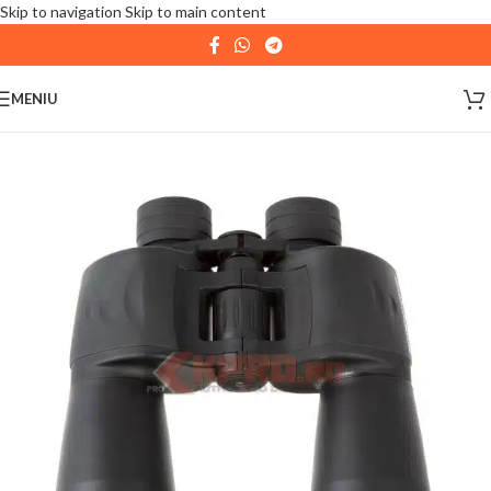
Skip to navigation
Skip to main content
| 📦 Program livrari
|
In perioada
11 August - 18
August,
magazinul KPRO este inchis. Comenziile
MENIU
plasate pana in data de 10 August, la ora 15:00, vor fi
expediate. Va multumim pentru intelegere!