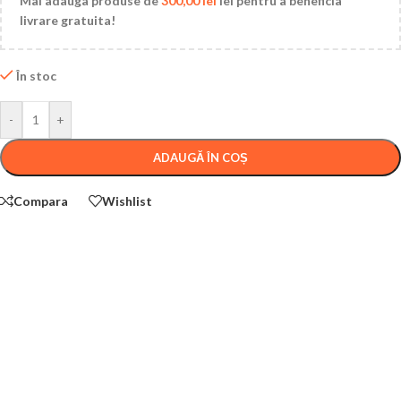
Mai adauga produse de
300,00
lei
lei pentru a beneficia
livrare gratuita!
În stoc
-
+
ADAUGĂ ÎN COȘ
Compara
Wishlist