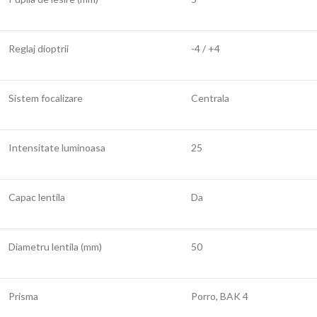
Reglaj dioptrii
-4 / +4
Sistem focalizare
Centrala
Intensitate luminoasa
25
Capac lentila
Da
Diametru lentila (mm)
50
Prisma
Porro, BAK 4