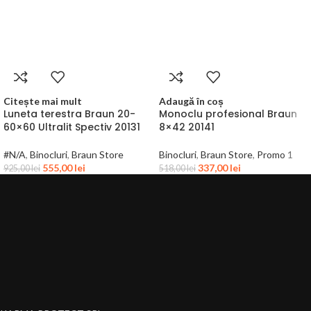
Citește mai mult
Adaugă în coș
Luneta terestra Braun 20-
Monoclu profesional Braun
60×60 Ultralit Spectiv 20131
8×42 20141
#N/A
,
Binocluri
,
Braun Store
Binocluri
,
Braun Store
,
Promo 1
555,00
lei
337,00
lei
925,00
lei
518,00
lei