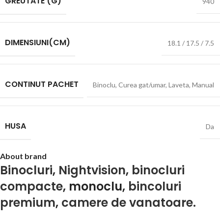
GREUTATE (G)
940
DIMENSIUNI(CM)
18.1 / 17.5 / 7.5
CONTINUT PACHET
Binoclu
,
Curea gat/umar
,
Laveta
,
Manual
HUSA
Da
About brand
Binocluri
,
Nightvision
,
binocluri
compacte
, monoclu,
bincoluri
premium
,
camere de vanatoare.