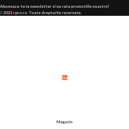
Aboneaza-te la newsletter si nu rata promotiile noastre!
2021
pro.ro
. Toate drepturile rezervate.
K
Ai peste 18 ani?
Acest site este destinat
persoanelor majore (+18 ani).
Da
Nu
Magazin