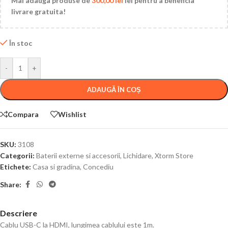
Mai adauga produse de
300,00
lei
lei pentru a beneficia
livrare gratuita!
În stoc
-
+
ADAUGĂ ÎN COȘ
Compara
Wishlist
SKU:
3108
Categorii:
Baterii externe si accesorii
,
Lichidare
,
Xtorm Store
Etichete:
Casa si gradina
,
Concediu
Share:
Descriere
Cablu USB-C la HDMI, lungimea cablului este 1m.