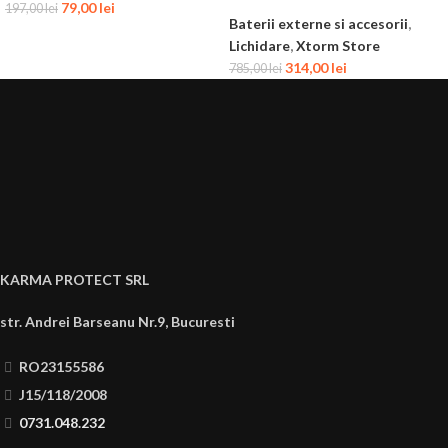
79,00
lei
197,00
lei
Baterii externe si accesorii
,
Lichidare
,
Xtorm Store
314,00
lei
785,00
lei
KARMA PROTECT SRL
str. Andrei Barseanu Nr.9, Bucuresti
RO23155586
J15/118/2008
0731.048.232