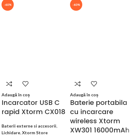
-60%
-60%
Adaugă în coș
Adaugă în coș
Incarcator USB C
Baterie portabila
rapid Xtorm CX018
cu incarcare
wireless Xtorm
Baterii externe si accesorii
,
XW301 16000mAh
Lichidare
,
Xtorm Store