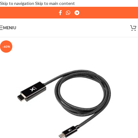
Skip to navigation
Skip to main content
| 📦 Program livrari
|
In perioada
11 August - 18
August,
magazinul KPRO este inchis. Comenziile
MENIU
plasate pana in data de 10 August, la ora 15:00, vor fi
expediate. Va multumim pentru intelegere!
-60%