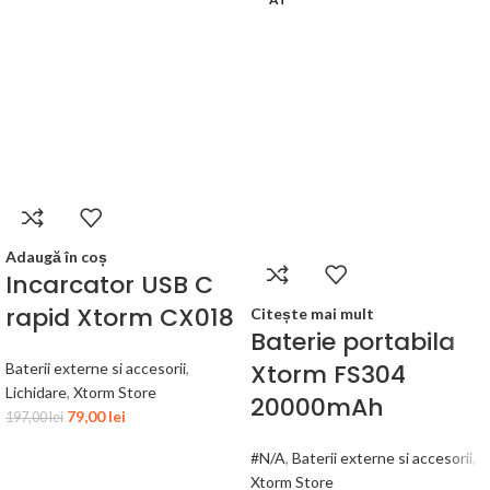
Adaugă în coș
Incarcator USB C
rapid Xtorm CX018
Citește mai mult
Baterie portabila
Xtorm FS304
Baterii externe si accesorii
,
Lichidare
,
Xtorm Store
20000mAh
79,00
lei
197,00
lei
#N/A
,
Baterii externe si accesorii
,
Xtorm Store