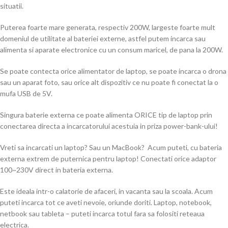
situatii.
Puterea foarte mare generata, respectiv 200W, largeste foarte mult
domeniul de utilitate al bateriei externe, astfel putem incarca sau
alimenta si aparate electronice cu un consum maricel, de pana la 200W.
Se poate contecta orice alimentator de laptop, se poate incarca o drona
sau un aparat foto, sau orice alt dispozitiv ce nu poate fi conectat la o
mufa USB de 5V.
Singura baterie externa ce poate alimenta ORICE tip de laptop prin
conectarea directa a incarcatorului acestuia in priza power-bank-ului!
Vreti sa incarcati un laptop? Sau un MacBook? Acum puteti, cu bateria
externa extrem de puternica pentru laptop! Conectati orice adaptor
100~230V direct in bateria externa.
Este ideala intr-o calatorie de afaceri, in vacanta sau la scoala. Acum
puteti incarca tot ce aveti nevoie, oriunde doriti. Laptop, notebook,
netbook sau tableta – puteti incarca totul fara sa folositi reteaua
electrica.