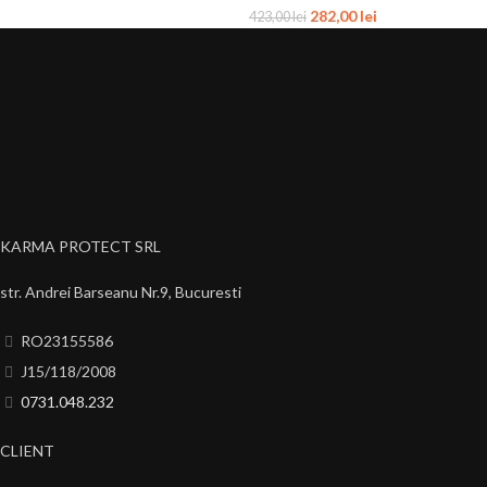
282,00
lei
423,00
lei
KARMA PROTECT SRL
str. Andrei Barseanu Nr.9, Bucuresti
RO23155586
J15/118/2008
0731.048.232
CLIENT