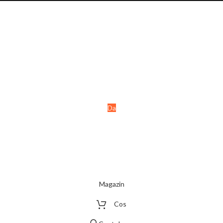
Ai peste 18 ani?
Acest site este destinat
persoanelor majore (+18 ani).
Da
Nu
Magazin
Cos