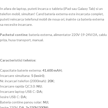
In afara de laptop, puteti incarca o tableta (iPad sau Galaxy Tab) si un
telefon mobil, simultan! Cand bateria externa este incarcata complet,
puteti reincarca telefonul mobil de noua ori, inainte ca bateria externa
sa necesite incarcare.
Pachetul contine:
bateria externa, alimentator 220V-19-24V/2A, cablu
priza, husa transport, manual.
Caracteristici tehnice:
Capacitate baterie externa:
41.600 mAH;
Incarcare simultana:
5 (iesiri)
;
Nr. incarcari telefon (2000mah):
20X
;
Incarcare rapida QC3.0:
NU;
Incarcare laptop USB C:
DA;
Iesire USB C:
DA;
Bateria contine panou solar:
NU;
Iesire 220V:
DA, 2x220V/200W;