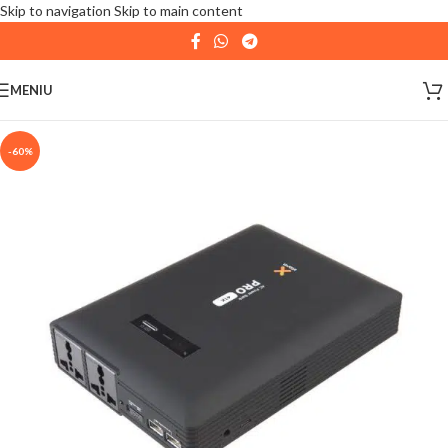
Skip to navigation
Skip to main content
| 📦 Program livrari
|
In perioada
11 August - 18
August,
magazinul KPRO este inchis. Comenziile
MENIU
plasate pana in data de 10 August, la ora 15:00, vor fi
expediate. Va multumim pentru intelegere!
-60%