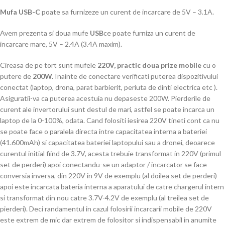
Mufa USB-C
poate sa furnizeze un curent de incarcare de 5V – 3.1A.
Avem prezenta si doua mufe
USB
ce poate furniza un curent de
incarcare mare, 5V – 2.4A (3.4A maxim).
Cireasa de pe tort sunt mufele
220V, practic doua prize mobile
cu o
putere de
200W.
Inainte de conectare verificati puterea dispozitivului
conectat (laptop, drona, parat barbierit, periuta de dinti electrica etc ).
Asiguratii-va ca puterea acestuia nu depaseste 200W. Pierderile de
curent ale invertorului sunt destul de mari, astfel se poate incarca un
laptop de la 0-100%, odata. Cand folositi iesirea 220V tineti cont ca nu
se poate face o paralela directa intre capacitatea interna a bateriei
(41.600mAh) si capacitatea bateriei laptopului sau a dronei, deoarece
curentul initial fiind de 3.7V, acesta trebuie transformat in 220V (primul
set de perderi) apoi conectandu-se un adaptor / incarcator se face
conversia inversa, din 220V in 9V de exemplu (al doilea set de perderi)
apoi este incarcata bateria interna a aparatului de catre chargerul intern
si transformat din nou catre 3.7V-4.2V de exemplu (al treilea set de
pierderi). Deci randamentul in cazul folosirii incarcarii mobile de 220V
este extrem de mic dar extrem de folositor si indispensabil in anumite