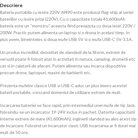
Descriere
Bateria portabila cu iesire 220V Al490 este produsul flag-ship al seriei
bateriilor cu iesire priza (220V). Cu o capacitate totala 41.600mAh
bateria este un “monstru”, aceasta fiind prevazuta cu doua iesiri 220V /
200W. Practic putem alimenta un laptop si o drona in acelasi timp. In
plus avem, bineinteles si doua mufe USB 5V si o mufa USB-C 5V-3.1A.
Un produs incredibil, dezvoltat de olandezii de la Xtorm, extrem de
versatil poate fi folosit atat in activitati in natura, camping, drumetii etc
cat si in calatorii de afaceri. Putem alimenta sau incarca dispozitive
precum drone, laptopuri, masini de barbierit etc.
Prezenta mufelor clasice USB si USB-C aduc un plus imens acestei
baterii portabile, crescand domeniul de utilizare extrem de mult.
Incarcarea bateriei se face rapid, prin intermediul unei mufe de tip Jack,
folosindu-se un incarcator 19-24V inclus in pachet. Datorita capacitatii
interne extrem de mare (41.600mAh), inginerii olandezi au ales acest tip
de incarcare. Folosind un incarcator clasic USB incarcarea ar fi durat mai
mult de 50 ore.