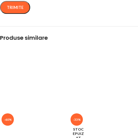
Produse similare
-60%
-33%
STOC
EPUIZ
AT