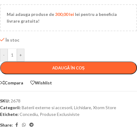
Mai adauga produse de
300,00
lei
lei pentru a beneficia
livrare gratuita!
În stoc
-
+
ADAUGĂ ÎN COȘ
Compara
Wishlist
SKU:
2678
Categorii:
Baterii externe si accesorii
,
Lichidare
,
Xtorm Store
Etichete:
Concediu
,
Produse Exclusiviste
Share: