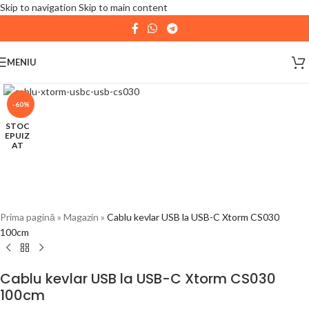
Skip to navigation
Skip to main content
| 📦 Program livrari
|
In perioada
11 August - 18
August,
magazinul KPRO este inchis. Comenziile
MENIU
plasate pana in data de 10 August, la ora 15:00, vor fi
expediate. Va multumim pentru intelegere!
-60%
STOC
EPUIZ
AT
Prima pagină
»
Magazin
»
Cablu kevlar USB la USB-C Xtorm CS030
100cm
Cablu kevlar USB la USB-C Xtorm CS030
100cm