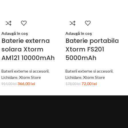
Adaugă în coș
Adaugă în coș
Baterie externa
Baterie portabila
solara Xtorm
Xtorm FS201
AM121 10000mAh
5000mAh
Baterii externe si accesorii
,
Baterii externe si accesorii
,
Lichidare
,
Xtorm Store
Lichidare
,
Xtorm Store
366,00
lei
72,00
lei
914,00
lei
178,00
lei