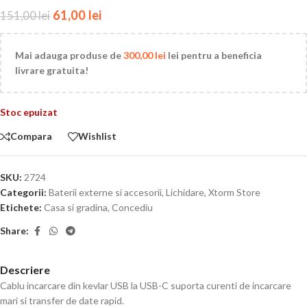
61,00
lei
151,00
lei
Mai adauga produse de
300,00
lei
lei pentru a beneficia
livrare gratuita!
Stoc epuizat
Compara
Wishlist
SKU:
2724
Categorii:
Baterii externe si accesorii
,
Lichidare
,
Xtorm Store
Etichete:
Casa si gradina
,
Concediu
Share:
Descriere
Cablu incarcare din kevlar USB la USB-C suporta curenti de incarcare
mari si transfer de date rapid.