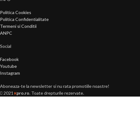
Politica Cookies
Politica Confidentialitate
Termeni si Conditii
ANPC
Social
Facebook
Youtube
Instagram
Aboneaza-te la newsletter si nu rata promotiile noastre!
2021
pro.ro
. Toate drepturile rezervate.
K
Ai peste 18 ani?
Acest site este destinat