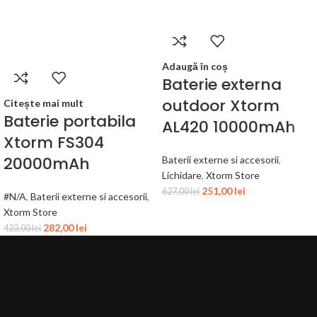
Adaugă în coș
Baterie externa
outdoor Xtorm
Citește mai mult
Baterie portabila
AL420 10000mAh
Xtorm FS304
20000mAh
Baterii externe si accesorii
,
Lichidare
,
Xtorm Store
251,00
lei
627,00
lei
#N/A
,
Baterii externe si accesorii
,
Xtorm Store
282,00
lei
423,00
lei