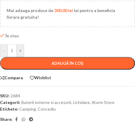
Mai adauga produse de
300,00
lei
lei pentru a beneficia
livrare gratuita!
În stoc
-
+
ADAUGĂ ÎN COȘ
Compara
Wishlist
SKU:
2684
Categorii:
Baterii externe si accesorii
,
Lichidare
,
Xtorm Store
Etichete:
Camping
,
Concediu
Share: