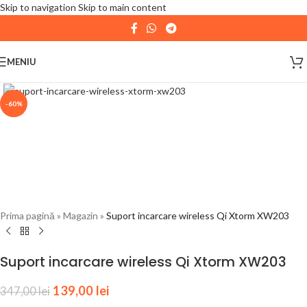
Skip to navigation
Skip to main content
| 📦 Program livrari
|
In perioada
11 August - 18
August,
magazinul KPRO este inchis. Comenziile
MENIU
plasate pana in data de 10 August, la ora 15:00, vor fi
expediate. Va multumim pentru intelegere!
-60%
Prima pagină
»
Magazin
»
Suport incarcare wireless Qi Xtorm XW203
Suport incarcare wireless Qi Xtorm XW203
139,00
lei
347,00
lei