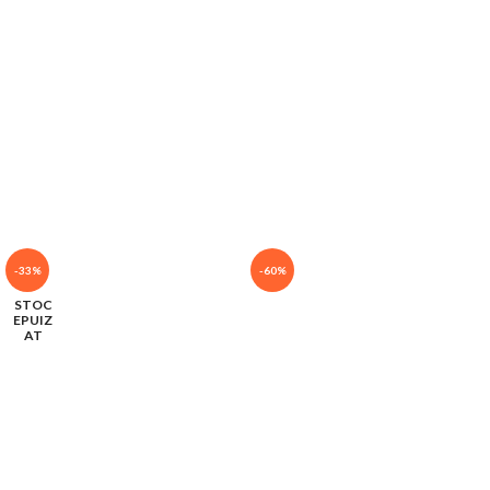
-33%
-60%
STOC
EPUIZ
AT