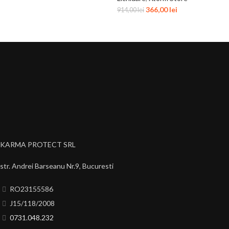
366,00
lei
914,00
lei
KARMA PROTECT SRL
str. Andrei Barseanu Nr.9, Bucuresti
RO23155586
J15/118/2008
0731.048.232