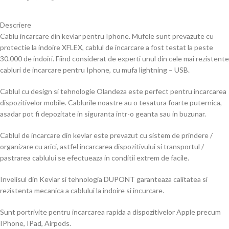
Descriere
Cablu incarcare din kevlar pentru Iphone. Mufele sunt prevazute cu
protectie la indoire XFLEX, cablul de incarcare a fost testat la peste
30.000 de indoiri. Fiind considerat de experti unul din cele mai rezistente
cabluri de incarcare pentru Iphone, cu mufa lightning – USB.
Cablul cu design si tehnologie Olandeza este perfect pentru incarcarea
dispozitivelor mobile. Cablurile noastre au o tesatura foarte puternica,
asadar pot fi depozitate in siguranta intr-o geanta sau in buzunar.
Cablul de incarcare din kevlar este prevazut cu sistem de prindere /
organizare cu arici, astfel incarcarea dispozitivului si transportul /
pastrarea cablului se efectueaza in conditii extrem de facile.
Invelisul din Kevlar si tehnologia DUPONT garanteaza calitatea si
rezistenta mecanica a cablului la indoire si incurcare.
Sunt portrivite pentru incarcarea rapida a dispozitivelor Apple precum
IPhone, IPad, Airpods.