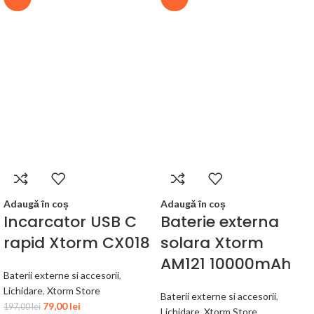
Adaugă în coș
Adaugă în coș
Incarcator USB C
Baterie externa
rapid Xtorm CX018
solara Xtorm
AM121 10000mAh
Baterii externe si accesorii
,
Lichidare
,
Xtorm Store
Baterii externe si accesorii
,
79,00
lei
197,00
lei
Lichidare
,
Xtorm Store