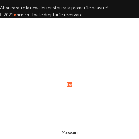
Aboneaza-te la newsletter si nu rata promotiile noastre!
2021
pro.ro
. Toate drepturile rezervate.
K
Ai peste 18 ani?
Acest site este destinat
persoanelor majore (+18 ani).
Da
Nu
Magazin