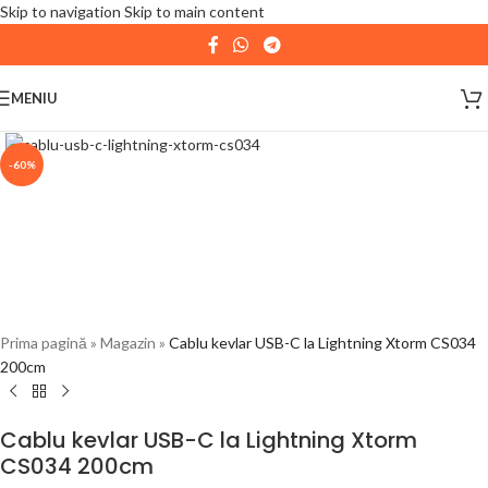
Skip to navigation
Skip to main content
| 📦 Program livrari
|
In perioada
11 August - 18
August,
magazinul KPRO este inchis. Comenziile
MENIU
plasate pana in data de 10 August, la ora 15:00, vor fi
expediate. Va multumim pentru intelegere!
-60%
Prima pagină
»
Magazin
»
Cablu kevlar USB-C la Lightning Xtorm CS034
200cm
Cablu kevlar USB-C la Lightning Xtorm
CS034 200cm