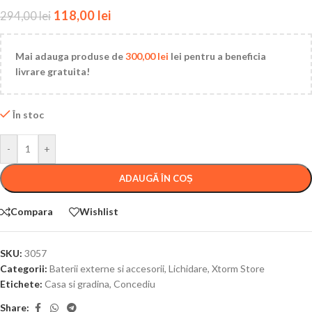
118,00
lei
294,00
lei
Mai adauga produse de
300,00
lei
lei pentru a beneficia
livrare gratuita!
În stoc
-
+
ADAUGĂ ÎN COȘ
Compara
Wishlist
SKU:
3057
Categorii:
Baterii externe si accesorii
,
Lichidare
,
Xtorm Store
Etichete:
Casa si gradina
,
Concediu
Share: