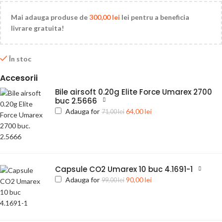
Mai adauga produse de
300,00
lei
lei pentru a beneficia
livrare gratuita!
În stoc
Accesorii
Bile airsoft 0.20g Elite Force Umarex 2700
buc 2.5666
Adauga for
64,00
lei
71,00
lei
Capsule CO2 Umarex 10 buc 4.1691-1
Adauga for
90,00
lei
99,00
lei