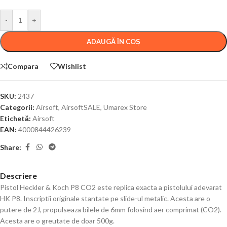
-
+
ADAUGĂ ÎN COȘ
Compara
Wishlist
SKU:
2437
Categorii:
Airsoft
,
AirsoftSALE
,
Umarex Store
Etichetă:
Airsoft
EAN:
4000844426239
Share:
Descriere
Pistol Heckler & Koch P8 CO2 este replica exacta a pistolului adevarat
HK P8. Inscriptii originale stantate pe slide-ul metalic. Acesta are o
putere de 2J, propulseaza bilele de 6mm folosind aer comprimat (CO2).
Acesta are o greutate de doar 500g.