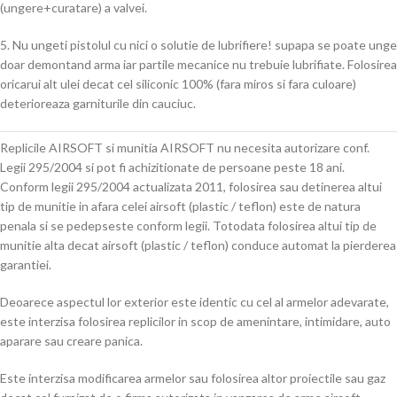
(ungere+curatare) a valvei.
5. Nu ungeti pistolul cu nici o solutie de lubrifiere! supapa se poate unge
doar demontand arma iar partile mecanice nu trebuie lubrifiate. Folosirea
oricarui alt ulei decat cel siliconic 100% (fara miros si fara culoare)
deterioreaza garniturile din cauciuc.
Replicile AIRSOFT si munitia AIRSOFT nu necesita autorizare conf.
Legii 295/2004 si pot fi achizitionate de persoane peste 18 ani.
Conform legii 295/2004 actualizata 2011, folosirea sau detinerea altui
tip de munitie in afara celei airsoft (plastic / teflon) este de natura
penala si se pedepseste conform legii. Totodata folosirea altui tip de
munitie alta decat airsoft (plastic / teflon) conduce automat la pierderea
garantiei.
Deoarece aspectul lor exterior este identic cu cel al armelor adevarate,
este interzisa folosirea replicilor in scop de amenintare, intimidare, auto
aparare sau creare panica.
Este interzisa modificarea armelor sau folosirea altor proiectile sau gaz