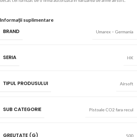
decat cel furnizat de o firma autorizata in vanzarea de arme airsoft.
Informații suplimentare
BRAND
Umarex – Germania
SERIA
HK
TIPUL PRODUSULUI
Airsoft
SUB CATEGORIE
Pistoale CO2 fara recul
GREUTATE (G)
500