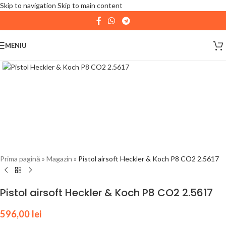
Skip to navigation
Skip to main content
| 📦 Program livrari
|
In perioada
11 August - 18
August,
magazinul KPRO este inchis. Comenziile
MENIU
plasate pana in data de 10 August, la ora 15:00, vor fi
expediate. Va multumim pentru intelegere!
Prima pagină
»
Magazin
»
Pistol airsoft Heckler & Koch P8 CO2 2.5617
Pistol airsoft Heckler & Koch P8 CO2 2.5617
596,00
lei