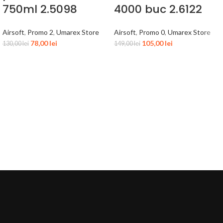
750ml 2.5098
4000 buc 2.6122
Airsoft
,
Promo 2
,
Umarex Store
Airsoft
,
Promo 0
,
Umarex Store
78,00
lei
105,00
lei
130,00
lei
149,00
lei