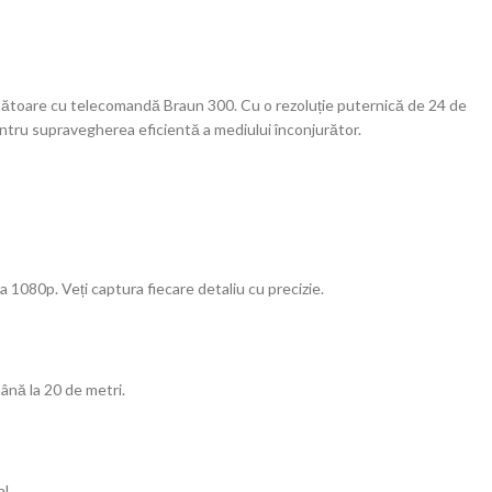
nătoare cu telecomandă Braun 300. Cu o rezoluție puternică de 24 de
 pentru supravegherea eficientă a mediului înconjurător.
1080p. Veți captura fiecare detaliu cu precizie.
ână la 20 de metri.
l.