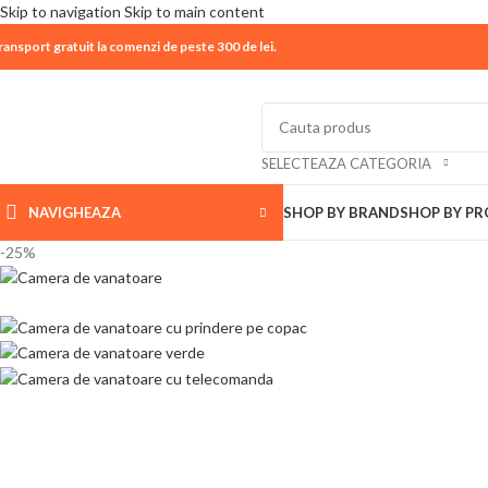
Skip to navigation
Skip to main content
ransport gratuit la comenzi de peste 300 de lei.
| 📦 Program livrari
|
In perioada
11 August - 18 Aug
SELECTEAZA CATEGORIA
NAVIGHEAZA
SHOP BY BRAND
SHOP BY P
-25%