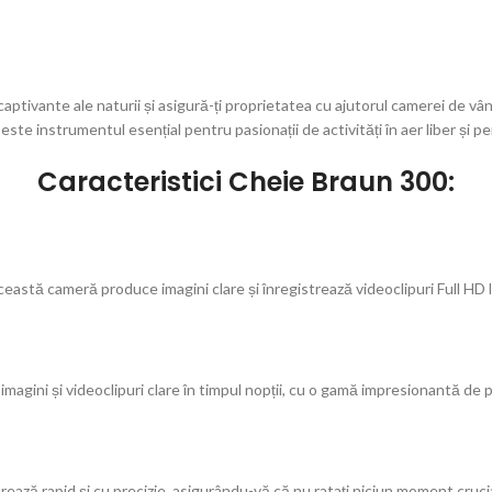
ivante ale naturii și asigură-ți proprietatea cu ajutorul camerei de vâ
 este instrumentul esențial pentru pasionații de activități în aer liber și
Caracteristici Cheie Braun 300:
tă cameră produce imagini clare și înregistrează videoclipuri Full HD la 
gini și videoclipuri clare în timpul nopții, cu o gamă impresionantă de p
ază rapid și cu precizie, asigurându-vă că nu ratați niciun moment crucia