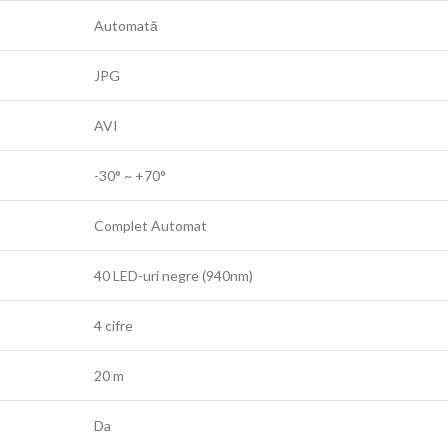
Automată
JPG
AVI
-30° ~ +70°
Complet Automat
40 LED-uri negre (940nm)
4 cifre
20 m
Da