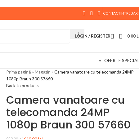
CONTACT
INTREBARI
 data de 10 August, la ora 15:00, vor fi expediate. Va
LOGIN / REGISTER
0,00
L
OFERTE SPECIA
Prima pagină
»
Magazin
»
Camera vanatoare cu telecomanda 24MP
1080p Braun 300 57660
Back to products
Camera vanatoare cu
telecomanda 24MP
1080p Braun 300 57660
640,00
lei