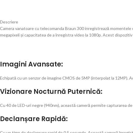
Descriere
Camera vanatoare cu telecomanda Braun 300 inregistrează momentele capt
megapixeli și capacitatea de a înregistra video la 1080p. Acest dispozitiv
Imagini Avansate:
Echipată cu un senzor de imagine CMOS de 5MP (interpolat la 12MP). Aceas
Vizionare Nocturnă Puternică:
Cu 40 de LED-uri negre (940nm), această cameră permite capturarea de ima
Declanșare Rapidă:
Cu un timp de declanșare rapid de 0.5 secunde. Această cameră înregistre