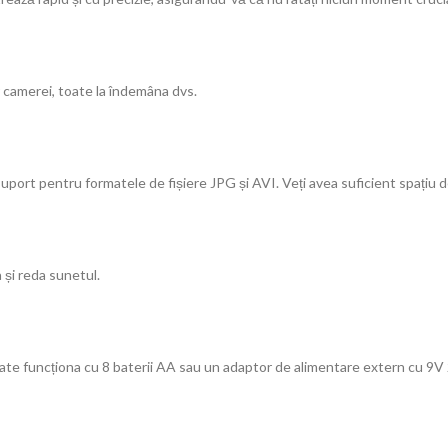
r camerei, toate la îndemâna dvs.
suport pentru formatele de fișiere JPG și AVI. Veți avea suficient spațiu 
 și reda sunetul.
te funcționa cu 8 baterii AA sau un adaptor de alimentare extern cu 9V 2A