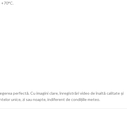
a +70°C.
rea perfectă. Cu imagini clare, înregistrări video de înaltă calitate și
ntelor unice, zi sau noapte, indiferent de condițiile meteo.