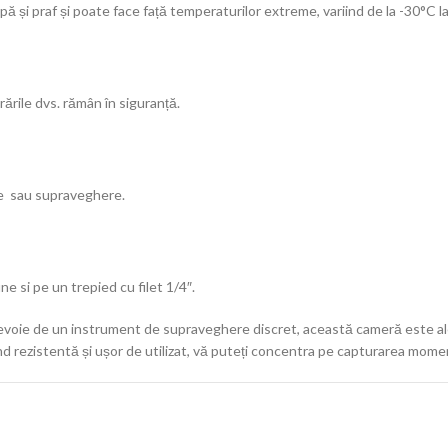
ă și praf și poate face față temperaturilor extreme, variind de la -30°C l
rările dvs. rămân în siguranță.
e sau supraveghere.
 si pe un trepied cu filet 1/4″.
evoie de un instrument de supraveghere discret, această cameră este alege
iind rezistentă și ușor de utilizat, vă puteți concentra pe capturarea mome