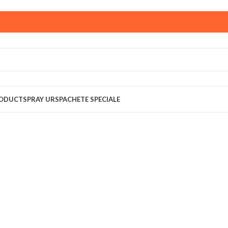
ust,
magazinul KPRO este inchis. Comenziile plasate pana in
multumim pentru intelegere!
RODUCT
SPRAY URS
PACHETE SPECIALE