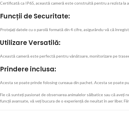
Certificată ca IP65, această cameră este construită pentru a rezista la ap
Funcții de Securitate:
Protejați datele cu o parolă formată din 4 cifre, asigurându-vă că înregist
Utilizare Versatilă:
Această cameră este perfectă pentru vânătoare, monitorizare pe trase
Prindere inclusa:
Acesta se poate prinde folosing cureaua din pachet. Acesta se poate pune
Fie că sunteți pasionat de observarea animalelor sălbatice sau că aveți n
funcții avansate, vă veți bucura de o experiență de neuitat în aer liber. F