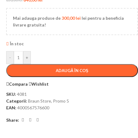
853,00
lei
Mai adauga produse de
300,00
lei
lei pentru a beneficia
livrare gratuita!
În stoc
-
+
ADAUGĂ ÎN COȘ
Compara
Wishlist
SKU:
4081
Categorii:
Braun Store
,
Promo 5
EAN:
4000567576600
Share: